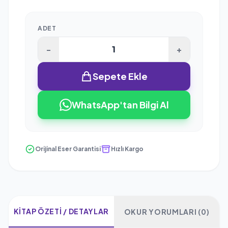
ADET
-
+
Sepete Ekle
WhatsApp'tan Bilgi Al
Orijinal Eser Garantisi
Hızlı Kargo
KITAP ÖZETI / DETAYLAR
OKUR YORUMLARI (0)