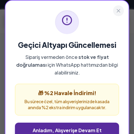
Güvenli ve Hızlı Teslimat
Geçici Altyapı Güncellemesi
Sipariş vermeden önce
stok ve fiyat
doğrulaması
için WhatsApp hattımızdan bilgi
alabilirsiniz.
🎁 %2 Havale İndirimi!
Bu sürece özel, tüm alışverişlerinizde kasada
anında %2 ekstra indirim uygulanacaktır.
Anladım, Alışverişe Devam Et