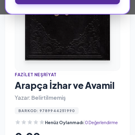
FAZILET NEŞRIYAT
Arapça İzhar ve Avamil
Yazar:
Belirtilmemiş
BARKOD: 9789944251990
|
Henüz Oylanmadı
0 Değerlendirme