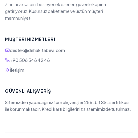
Zihnini ve kalbini besleyecek eserleri güvenle kapına
getiriyoruz. Kusursuz paketleme ve üstün müşteri
memnuniyeti.
MÜŞTERI HIZMETLERI
destek@dehakitabevi.com
+90 506 548 42 48
İletişim
GÜVENLI ALIŞVERIŞ
Sitemizden yapacağınız tüm alışverişler 256-bit SSL sertifikası
ile korunmaktadır. Kredi kartı bilgileriniz sistemimizde tutulmaz.