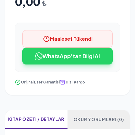
0,00
₺
Maalesef Tükendi
WhatsApp'tan Bilgi Al
Orijinal Eser Garantisi
Hızlı Kargo
KITAP ÖZETI / DETAYLAR
OKUR YORUMLARI (0)