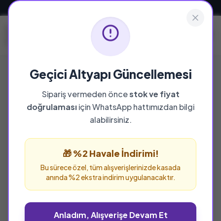
Güvenli ve Hızlı Teslimat
Geçici Altyapı Güncellemesi
Sipariş vermeden önce
stok ve fiyat
doğrulaması
için WhatsApp hattımızdan bilgi
alabilirsiniz.
🎁 %2 Havale İndirimi!
Bu sürece özel, tüm alışverişlerinizde kasada
anında %2 ekstra indirim uygulanacaktır.
Anladım, Alışverişe Devam Et