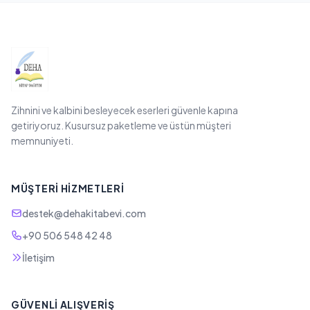
Zihnini ve kalbini besleyecek eserleri güvenle kapına
getiriyoruz. Kusursuz paketleme ve üstün müşteri
memnuniyeti.
MÜŞTERI HIZMETLERI
destek@dehakitabevi.com
+90 506 548 42 48
İletişim
GÜVENLI ALIŞVERIŞ