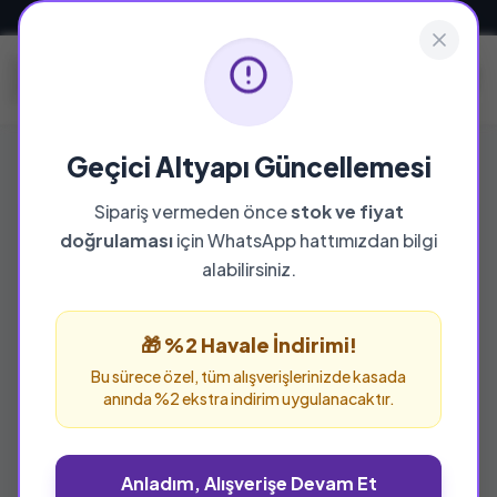
Güvenli ve Hızlı Teslimat
Geçici Altyapı Güncellemesi
Sipariş vermeden önce
stok ve fiyat
doğrulaması
için WhatsApp hattımızdan bilgi
alabilirsiniz.
🎁 %2 Havale İndirimi!
Bu sürece özel, tüm alışverişlerinizde kasada
anında %2 ekstra indirim uygulanacaktır.
Anladım, Alışverişe Devam Et