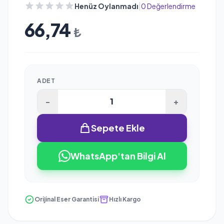
|
Henüz Oylanmadı
0 Değerlendirme
66,74
₺
ADET
-
+
Sepete Ekle
WhatsApp'tan Bilgi Al
Orijinal Eser Garantisi
Hızlı Kargo