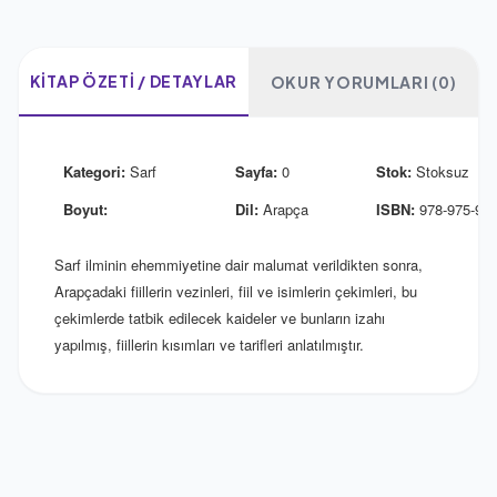
KITAP ÖZETI / DETAYLAR
OKUR YORUMLARI (0)
Kategori:
Sarf
Sayfa:
0
Stok:
Stoksuz
Boyut:
Dil:
Arapça
ISBN:
978-975-901
Sarf ilminin ehemmiyetine dair malumat verildikten sonra,
Arapçadaki fiillerin vezinleri, fiil ve isimlerin çekimleri, bu
çekimlerde tatbik edilecek kaideler ve bunların izahı
yapılmış, fiillerin kısımları ve tarifleri anlatılmıştır.