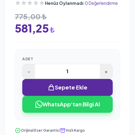
|
Henüz Oylanmadı
0 Değerlendirme
775,00 ₺
581,25
₺
ADET
-
+
Sepete Ekle
WhatsApp'tan Bilgi Al
Orijinal Eser Garantisi
Hızlı Kargo