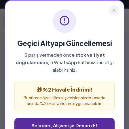
Güvenli ve Hızlı Teslimat
Geçici Altyapı Güncellemesi
Sipariş vermeden önce
stok ve fiyat
doğrulaması
için WhatsApp hattımızdan bilgi
%25 İNDİRİM
alabilirsiniz.
🎁 %2 Havale İndirimi!
Bu sürece özel, tüm alışverişlerinizde kasada
anında %2 ekstra indirim uygulanacaktır.
Anladım, Alışverişe Devam Et