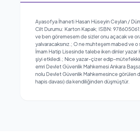
Ayasofya İhaneti Hasan Hüseyin Ceylan / Dünya B
Cilt Durumu: Karton Kapak; ISBN: 9786050612
ve ben göremesem de sizler onu açacak ve ora
yalvaracaksınız.; O ne muhteşem mabed ve o s
İmam Hatip Lisesinde talebe iken dinler yazar 
şiyi etkiledi.; Nice yazar-çizer edip-mütefekk
emri Devlet Güvenlik Mahkemesi Ankara Başsavcı
nolu Devlet Güvenlik Mahkemesince görülen dav
hapis davası) da kendiliğinden düşmüştür.