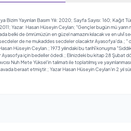
izim Yayınları Basım Yılı: 2020; Sayfa Sayısı: 160; Kağıt Türü:
011; Yazar: Hasan Hüseyin Ceylan; "Gençler bugün mü yarın m
da belki de ömrümüzün en güzel namazını kılacak ve en ulvî 
ecdeler de ne mukaddes secdeler olacaktır Ayasofya'da.; " di
Hasan Hüseyin Ceylan.; 1973 yılındaki bu tarihî konuşma "Sıddı
ir Ayasofya için bedeller ödedi.; Elinizdeki bu kitap 28 Şubat 
sı Nuh Mete Yüksel'in talimatı ile toplatılmış ve yayınlanması 
ada beraat etmiştir.; Yazar Hasan Hüseyin Ceylan'ın 2 yıl süre