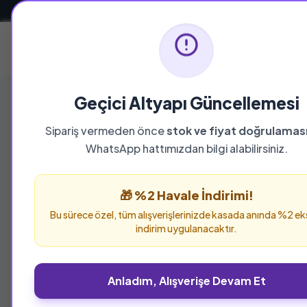
Güvenli ve Hızlı Teslimat
Ana Sayfa
Geçici Altyapı Güncellemesi
Sipariş vermeden önce
stok ve fiyat doğrulamas
WhatsApp hattımızdan bilgi alabilirsiniz.
%25 İNDİRİM
🎁 %2 Havale İndirimi!
Bu sürece özel, tüm alışverişlerinizde kasada anında %2 ek
indirim uygulanacaktır.
Anladım, Alışverişe Devam Et