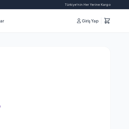
Türkiye'nin Her Yerine Kargo
lar
Giriş Yap
e