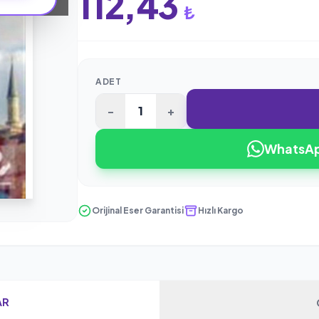
112,43
₺
ADET
-
+
WhatsApp
Orijinal Eser Garantisi
Hızlı Kargo
AR