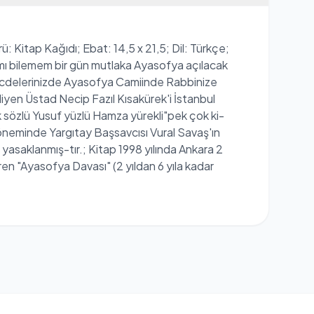
 Kitap Kağıdı; Ebat: 14,5 x 21,5; Dil: Türkçe;
ı bilemem bir gün mutlaka Ayasofya açılacak
secdelerinizde Ayasofya Camiinde Rabbinize
yen Üstad Necip Fazıl Kısakürek'i İstanbul
k sözlü Yusuf yüzlü Hamza yürekli"pek çok ki-
döneminde Yargıtay Başsavcısı Vural Savaş'ın
yasaklanmış-tır.; Kitap 1998 yılında Ankara 2
n "Ayasofya Davası" (2 yıldan 6 yıla kadar