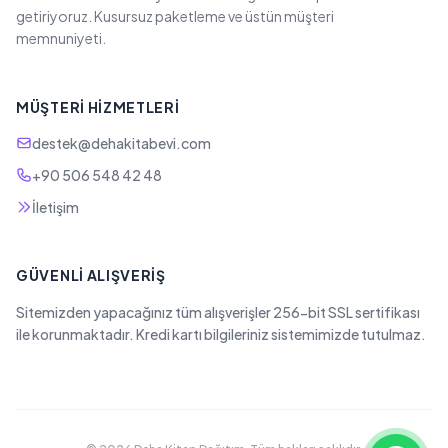
getiriyoruz. Kusursuz paketleme ve üstün müşteri
memnuniyeti.
MÜŞTERI HIZMETLERI
destek@dehakitabevi.com
+90 506 548 42 48
İletişim
GÜVENLI ALIŞVERIŞ
Sitemizden yapacağınız tüm alışverişler 256-bit SSL sertifikası
ile korunmaktadır. Kredi kartı bilgileriniz sistemimizde tutulmaz.