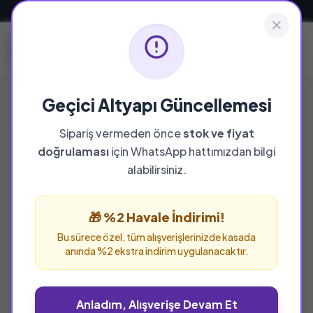
Güvenli ve Hızlı Teslimat
Geçici Altyapı Güncellemesi
Sipariş vermeden önce
stok ve fiyat
doğrulaması
için WhatsApp hattımızdan bilgi
alabilirsiniz.
🎁 %2 Havale İndirimi!
Bu sürece özel, tüm alışverişlerinizde kasada
anında %2 ekstra indirim uygulanacaktır.
Anladım, Alışverişe Devam Et