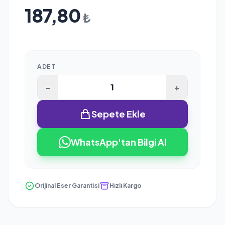
187,80
₺
ADET
-
+
Sepete Ekle
WhatsApp'tan Bilgi Al
Orijinal Eser Garantisi
Hızlı Kargo