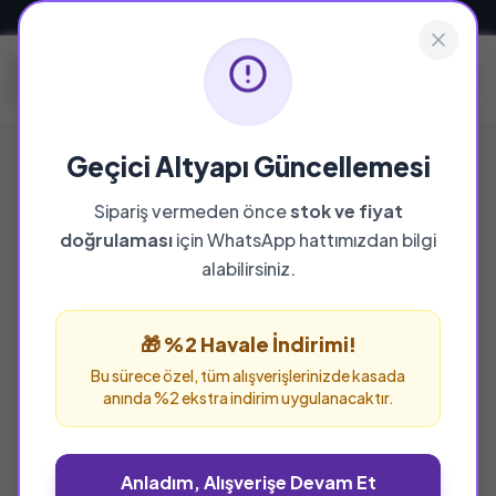
Güvenli ve Hızlı Teslimat
Geçici Altyapı Güncellemesi
Sipariş vermeden önce
stok ve fiyat
doğrulaması
için WhatsApp hattımızdan bilgi
%25 İNDİRİM
alabilirsiniz.
🎁 %2 Havale İndirimi!
Bu sürece özel, tüm alışverişlerinizde kasada
anında %2 ekstra indirim uygulanacaktır.
Anladım, Alışverişe Devam Et