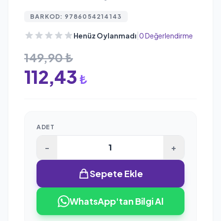
BARKOD: 9786054214143
|
Henüz Oylanmadı
0 Değerlendirme
149,90 ₺
112,43
₺
ADET
-
+
Sepete Ekle
WhatsApp'tan Bilgi Al