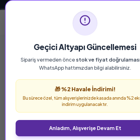
Güvenli ve Hızlı Teslimat
Ana Sayfa
Geçici Altyapı Güncellemesi
Sipariş vermeden önce
stok ve fiyat doğrulamas
WhatsApp hattımızdan bilgi alabilirsiniz.
🎁 %2 Havale İndirimi!
Bu sürece özel, tüm alışverişlerinizde kasada anında %2 ek
indirim uygulanacaktır.
Görsel Bulunamadı
Anladım, Alışverişe Devam Et