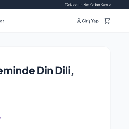
Türkiye'nin Her Yerine Kargo
lar
Giriş Yap
leminde Din Dili,
e