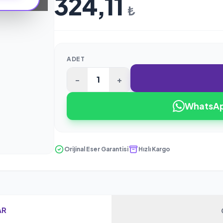
324,11
₺
ADET
-
+
WhatsApp
Orijinal Eser Garantisi
Hızlı Kargo
AR