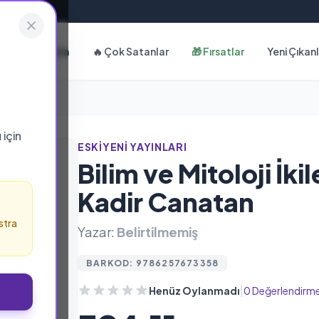
Hakkımızda
🔥 Çok Satanlar
🎁 Fırsatlar
Yeni Çıkan
ı
için
ESKIYENI YAYINLARI
Bilim ve Mitoloji İki
Kadir Canatan
stra
Yazar:
Belirtilmemiş
BARKOD: 9786257673358
|
Henüz Oylanmadı
0 Değerlendirm