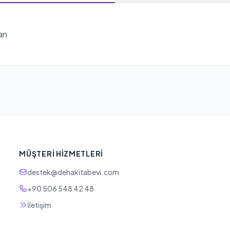
tan
MÜŞTERI HIZMETLERI
destek@dehakitabevi.com
+90 506 548 42 48
İletişim