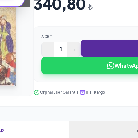
340,80
₺
ADET
-
+
WhatsApp
Orijinal Eser Garantisi
Hızlı Kargo
AR