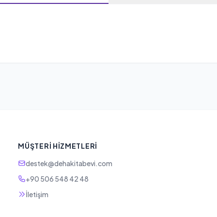
MÜŞTERI HIZMETLERI
destek@dehakitabevi.com
+90 506 548 42 48
İletişim