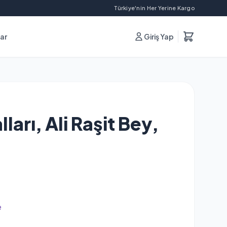
Türkiye'nin Her Yerine Kargo
lar
Giriş Yap
arı, Ali Raşit Bey,
e