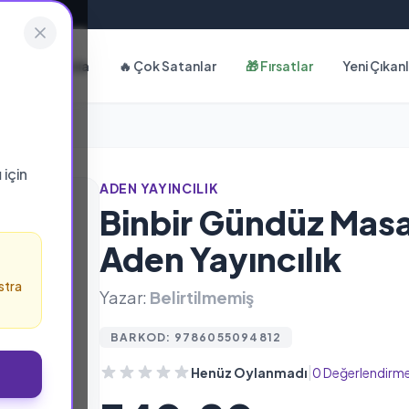
Hakkımızda
🔥 Çok Satanlar
🎁 Fırsatlar
Yeni Çıkan
ı
için
ADEN YAYINCILIK
Binbir Gündüz Masall
Aden Yayıncılık
stra
Yazar:
Belirtilmemiş
BARKOD: 9786055094812
|
Henüz Oylanmadı
0 Değerlendirm