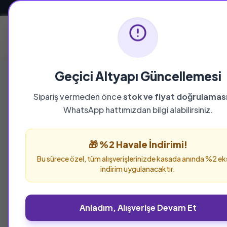
Güvenli ve Hızlı Teslimat
Ana Sayfa
Geçici Altyapı Güncellemesi
Sipariş vermeden önce
stok ve fiyat doğrulamas
WhatsApp hattımızdan bilgi alabilirsiniz.
🎁 %2 Havale İndirimi!
Bu sürece özel, tüm alışverişlerinizde kasada anında %2 ek
indirim uygulanacaktır.
Anladım, Alışverişe Devam Et