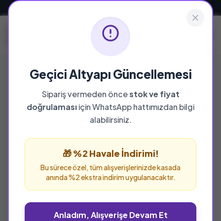
Güvenli ve Hızlı Teslimat
Geçici Altyapı Güncellemesi
Sipariş vermeden önce
stok ve fiyat
doğrulaması
için WhatsApp hattımızdan bilgi
alabilirsiniz.
🎁 %2 Havale İndirimi!
Bu sürece özel, tüm alışverişlerinizde kasada
anında %2 ekstra indirim uygulanacaktır.
Anladım, Alışverişe Devam Et