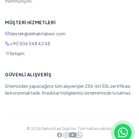
memnuniyeti.
MÜŞTERI HIZMETLERI
destek@dehakitabevi.com
+90 506 548 42 48
İletişim
GÜVENLI ALIŞVERIŞ
Sitemizden yapacağınız tüm alışverişler 256-bit SSL sertifikası
ile korunmaktadır. Kredi kartı bilgileriniz sistemimizde tutulmaz.
© 2026 Deha Kitap Dağıtım. Tüm hakları saklıdır.