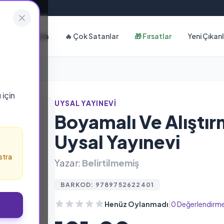
Hakkımızda
🔥 Çok Satanlar
🎁 Fırsatlar
Yeni Çıkan
ı
için
UYSAL YAYINEVI
Boyamalı Ve Alıştır
Uysal Yayınevi
stra
Yazar:
Belirtilmemiş
BARKOD: 9789752622401
|
Henüz Oylanmadı
0 Değerlendirm