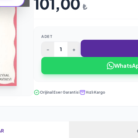
101,00
₺
ADET
-
+
WhatsApp
Orijinal Eser Garantisi
Hızlı Kargo
AR