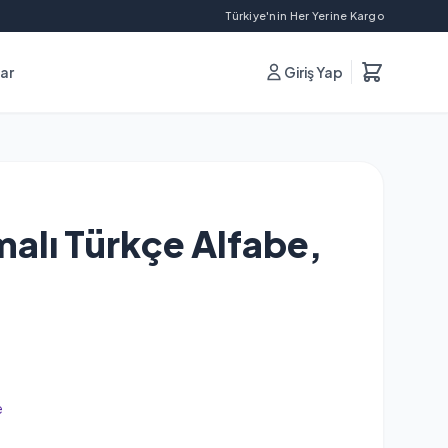
Türkiye'nin Her Yerine Kargo
lar
Giriş Yap
malı Türkçe Alfabe,
e