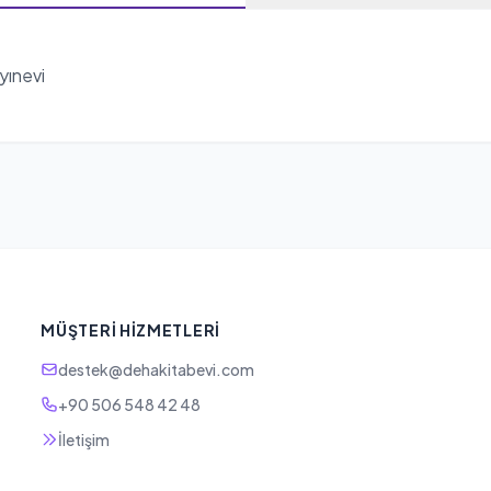
yınevi
MÜŞTERI HIZMETLERI
destek@dehakitabevi.com
+90 506 548 42 48
İletişim