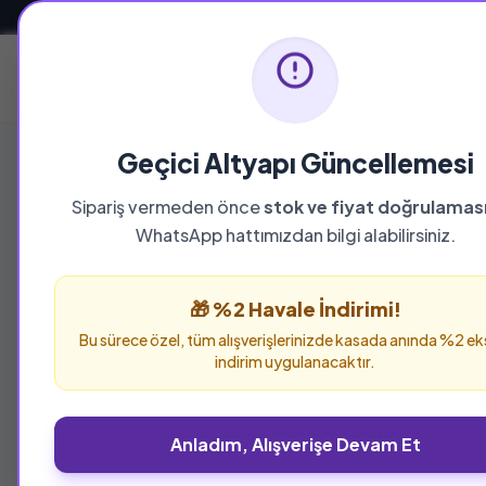
Güvenli ve Hızlı Teslimat
Ana Sayfa
Geçici Altyapı Güncellemesi
Sipariş vermeden önce
stok ve fiyat doğrulamas
WhatsApp hattımızdan bilgi alabilirsiniz.
🎁 %2 Havale İndirimi!
Bu sürece özel, tüm alışverişlerinizde kasada anında %2 ek
indirim uygulanacaktır.
Anladım, Alışverişe Devam Et