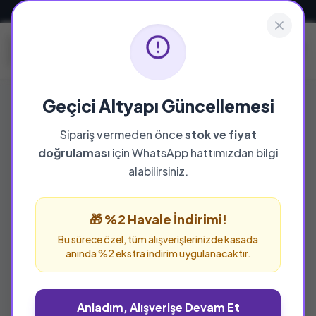
Güvenli ve Hızlı Teslimat
Geçici Altyapı Güncellemesi
Sipariş vermeden önce
stok ve fiyat
doğrulaması
için WhatsApp hattımızdan bilgi
alabilirsiniz.
🎁 %2 Havale İndirimi!
Bu sürece özel, tüm alışverişlerinizde kasada
anında %2 ekstra indirim uygulanacaktır.
Anladım, Alışverişe Devam Et