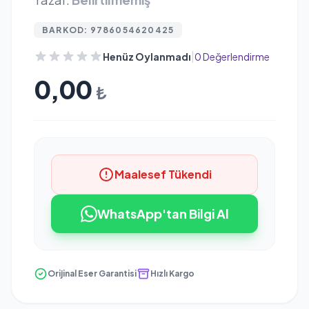
BARKOD: 9786054620425
|
Henüz Oylanmadı
0 Değerlendirme
0,00
₺
Maalesef Tükendi
WhatsApp'tan Bilgi Al
Orijinal Eser Garantisi
Hızlı Kargo