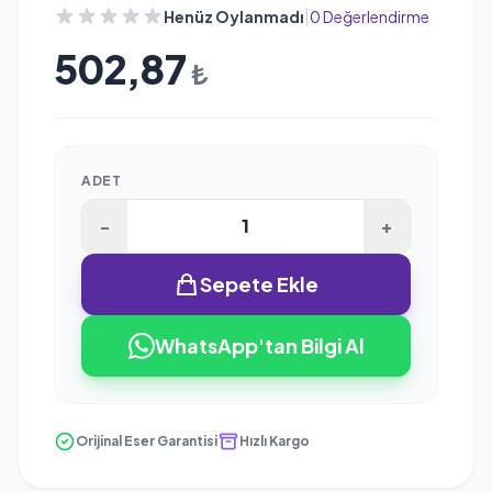
|
Henüz Oylanmadı
0 Değerlendirme
502,87
₺
ADET
-
+
Sepete Ekle
WhatsApp'tan Bilgi Al
Orijinal Eser Garantisi
Hızlı Kargo