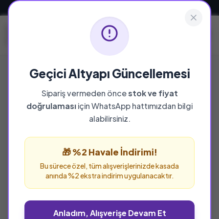
Güvenli ve Hızlı Teslimat
Geçici Altyapı Güncellemesi
Sipariş vermeden önce
stok ve fiyat
doğrulaması
için WhatsApp hattımızdan bilgi
alabilirsiniz.
🎁 %2 Havale İndirimi!
Bu sürece özel, tüm alışverişlerinizde kasada
anında %2 ekstra indirim uygulanacaktır.
Anladım, Alışverişe Devam Et