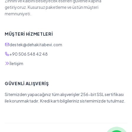
Zihnini ve kalbini besleyecek eserleri güvenle kapına
getiriyoruz. Kusursuz paketleme ve üstün müşteri
memnuniyeti.
MÜŞTERI HIZMETLERI
destek@dehakitabevi.com
+90 506 548 42 48
İletişim
GÜVENLI ALIŞVERIŞ
Sitemizden yapacağınız tüm alışverişler 256-bit SSL sertifikası
ile korunmaktadır. Kredi kartı bilgileriniz sistemimizde tutulmaz.