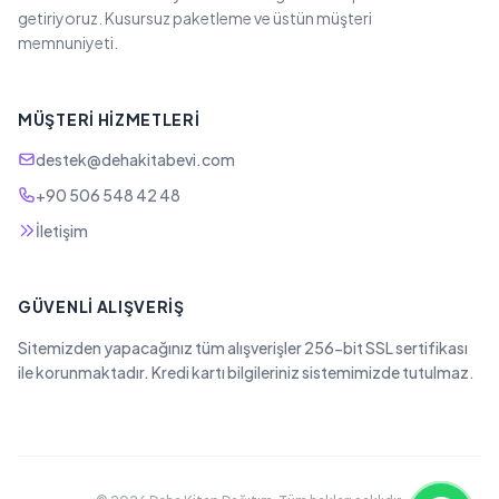
getiriyoruz. Kusursuz paketleme ve üstün müşteri
memnuniyeti.
MÜŞTERI HIZMETLERI
destek@dehakitabevi.com
+90 506 548 42 48
İletişim
GÜVENLI ALIŞVERIŞ
Sitemizden yapacağınız tüm alışverişler 256-bit SSL sertifikası
ile korunmaktadır. Kredi kartı bilgileriniz sistemimizde tutulmaz.