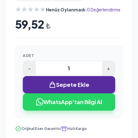
|
Henüz Oylanmadı
0 Değerlendirme
59,52
₺
ADET
-
+
Sepete Ekle
WhatsApp'tan Bilgi Al
Orijinal Eser Garantisi
Hızlı Kargo