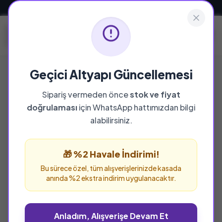
Güvenli ve Hızlı Teslimat
Geçici Altyapı Güncellemesi
Sipariş vermeden önce
stok ve fiyat
doğrulaması
için WhatsApp hattımızdan bilgi
alabilirsiniz.
🎁 %2 Havale İndirimi!
Bu sürece özel, tüm alışverişlerinizde kasada
anında %2 ekstra indirim uygulanacaktır.
Anladım, Alışverişe Devam Et