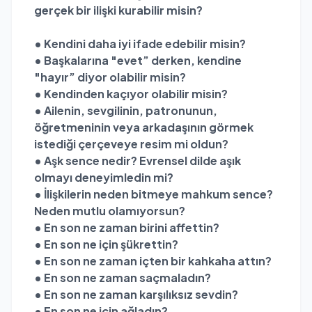
gerçek bir ilişki kurabilir misin?
• Kendini daha iyi ifade edebilir misin?
• Başkalarına "evet” derken, kendine
"hayır” diyor olabilir misin?
• Kendinden kaçıyor olabilir misin?
• Ailenin, sevgilinin, patronunun,
öğretmeninin veya arkadaşının görmek
istediği çerçeveye resim mi oldun?
• Aşk sence nedir? Evrensel dilde aşık
olmayı deneyimledin mi?
• İlişkilerin neden bitmeye mahkum sence?
Neden mutlu olamıyorsun?
• En son ne zaman birini affettin?
• En son ne için şükrettin?
• En son ne zaman içten bir kahkaha attın?
• En son ne zaman saçmaladın?
• En son ne zaman karşılıksız sevdin?
• En son ne için ağladın?