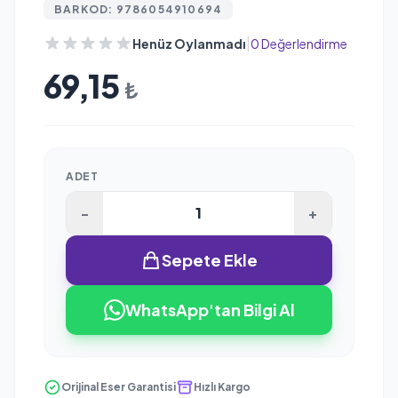
BARKOD: 9786054910694
|
Henüz Oylanmadı
0 Değerlendirme
69,15
₺
ADET
-
+
Sepete Ekle
WhatsApp'tan Bilgi Al
Orijinal Eser Garantisi
Hızlı Kargo