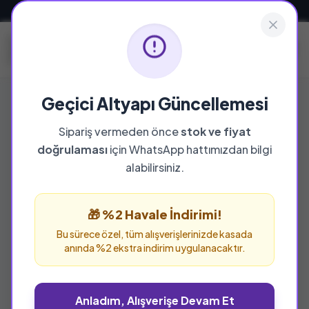
Güvenli ve Hızlı Teslimat
Geçici Altyapı Güncellemesi
Sipariş vermeden önce
stok ve fiyat
doğrulaması
için WhatsApp hattımızdan bilgi
alabilirsiniz.
🎁 %2 Havale İndirimi!
Bu sürece özel, tüm alışverişlerinizde kasada
anında %2 ekstra indirim uygulanacaktır.
Anladım, Alışverişe Devam Et