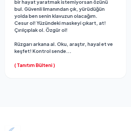
bir hayat yaratmak istemiyorsan özünü
bul. Güvenli limanından çık, yürüdüğün
yolda ben senin klavuzun olacağım.
Cesur ol! Yüzündeki maskeyi çıkart, at!
Çırılçıplak ol. Özgür ol!
Rüzgarı arkana al. Oku, araştır, hayal et ve
keşfet! Kontrol sende...
( Tanıtım Bülteni )