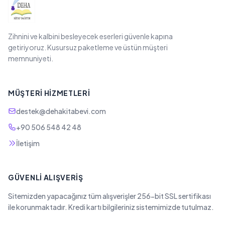
Zihnini ve kalbini besleyecek eserleri güvenle kapına
getiriyoruz. Kusursuz paketleme ve üstün müşteri
memnuniyeti.
MÜŞTERI HIZMETLERI
destek@dehakitabevi.com
+90 506 548 42 48
İletişim
GÜVENLI ALIŞVERIŞ
Sitemizden yapacağınız tüm alışverişler 256-bit SSL sertifikası
ile korunmaktadır. Kredi kartı bilgileriniz sistemimizde tutulmaz.