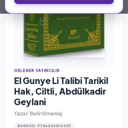
GELENEK YAYINCILIK
El Gunye Li Talibi Tarikil
Hak, Ciltli, Abdülkadir
Geylani
Yazar:
Belirtilmemiş
BARKOD: 9786054810055