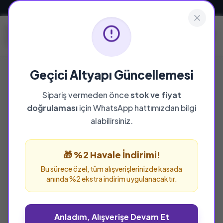
Güvenli ve Hızlı Teslimat
Geçici Altyapı Güncellemesi
Sipariş vermeden önce
stok ve fiyat
doğrulaması
için WhatsApp hattımızdan bilgi
%29 İNDİRİM
alabilirsiniz.
🎁 %2 Havale İndirimi!
Bu sürece özel, tüm alışverişlerinizde kasada
anında %2 ekstra indirim uygulanacaktır.
Anladım, Alışverişe Devam Et