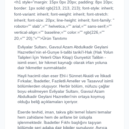
<h1 style="margin: 15px 0px 20px; padding: 8px 10px;
border: 1px solid rgb(213, 213, 213); font-style: inherit;
font-variant: inherit; font-weight: inherit; font-stretch:
inherit; font-size: 20px; line-height: inherit; font-family: "
roboto="" slab",="" helvetica,="" arial,="" sans-serif;=""
vertical-align:="" baseline;="" color:="" rgb(226,=""
20,="" 20);"="">Ürün Tanıtımı
Evliyalar Sultanı, Gavsul Azam Abdulkadir Geylani
Hazretleri'nin el-Gunye li-talibi tariki'l-Hak (Hak Yolun
Talipleri İçin Yeterli Olan Kitap) Gunyetüt Talibin -
isimli eseri, bir hikmet kaynağı olarak irfan yoluna
dair hikmetler sunmaktadır.
Hayli hacimli olan eser Ehl-i Sünnet Akaidi ve İtikadi
Fırkalar, İbadetler, Faziletli Ameller ve Tasavvuf isimli
bölümlerden oluşuyor. Herbir bölüm, nüfuzu çağlar
boyu eksilmeyen Evliyalar Sultanı, Gavsul Azam
Abdulkadir Geylani Hazretleri'nin ortaya koymuş
olduğu beliğ açıklamaları içeriyor.
Eserde tevhid, iman, takva gibi temel İslami temalar
hem zahidane hem de arifane bir üslupla
işlenmektedir. İbadetler Fıkhı başlığını taşıyan
bölümde şeri adaba dair bilgiler sunuluyor. Ayrıca