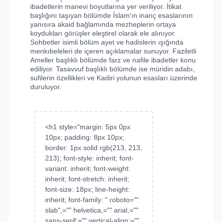
ibadetlerin manevi boyutlarına yer veriliyor. İtikat
başlığını taşıyan bölümde İslam'ın inanç esaslarının
yanısıra akaid bağlamında mezheplerin ortaya
koydukları görüşler eleştirel olarak ele alınıyor.
Sohbetler isimli bölüm ayet ve hadislerin ışığında
menkıbeleleri de içeren açıklamalar sunuyor. Faziletli
Ameller başlıklı bölümde farz ve nafile ibadetler konu
ediliyor. Tasavvuf başlıklı bölümde ise müridin adabı,
sufilerin özellikleri ve Kadiri yolunun esasları üzerinde
duruluyor.
<h1 style="margin: 5px 0px
10px; padding: 8px 10px;
border: 1px solid rgb(213, 213,
213); font-style: inherit; font-
variant: inherit; font-weight:
inherit; font-stretch: inherit;
font-size: 18px; line-height:
inherit; font-family: " roboto=""
slab",="" helvetica,="" arial,=""
sans-serif;="" vertical-align:=""