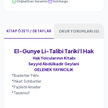
Orijinal Eser Garantisi
Hızlı Kargo
KITAP ÖZETI / DETAYLAR
OKUR YORUMLARI (0)
El-Gunye Li-Talibi Tariki'l Hak
Hak Yolcularının Kitabı
Seyyid Abdülkadir Geylani
GELENEK YAYINCILIK
*İbadetler Fıkhı
*İtikat Sohbetler
*Faziletli Ameller
*Tasavvuf