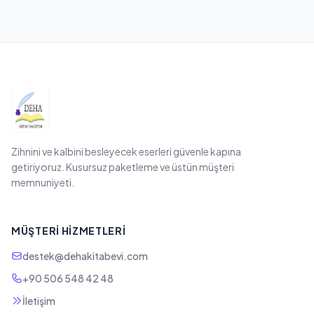
Zihnini ve kalbini besleyecek eserleri güvenle kapına
getiriyoruz. Kusursuz paketleme ve üstün müşteri
memnuniyeti.
MÜŞTERI HIZMETLERI
destek@dehakitabevi.com
+90 506 548 42 48
İletişim