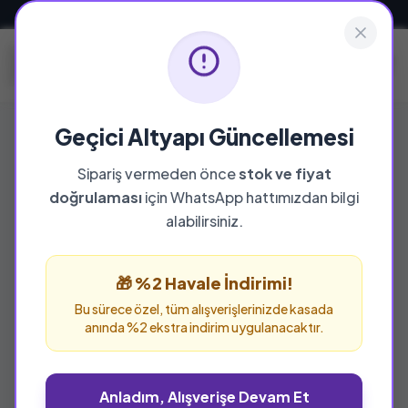
Güvenli ve Hızlı Teslimat
Geçici Altyapı Güncellemesi
Sipariş vermeden önce
stok ve fiyat
doğrulaması
için WhatsApp hattımızdan bilgi
alabilirsiniz.
🎁 %2 Havale İndirimi!
Bu sürece özel, tüm alışverişlerinizde kasada
anında %2 ekstra indirim uygulanacaktır.
Anladım, Alışverişe Devam Et