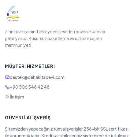
Zihnini ve kalbini besleyecek eserleri güvenle kapına
getiriyoruz. Kusursuz paketleme ve üstün müşteri
memnuniyeti.
MÜŞTERI HIZMETLERI
destek@dehakitabevi.com
+90 506 548 42 48
İletişim
GÜVENLI ALIŞVERIŞ
Sitemizden yapacağınız tüm alışverişler 256-bit SSL sertifikası
ile korunmaktadır. Kredi kartı bilgileriniz sistemimizde tutulmaz.