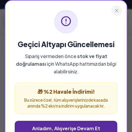
Güvenli ve Hızlı Teslimat
Geçici Altyapı Güncellemesi
Sipariş vermeden önce
stok ve fiyat
doğrulaması
için WhatsApp hattımızdan bilgi
%25 İNDİRİM
alabilirsiniz.
🎁 %2 Havale İndirimi!
Bu sürece özel, tüm alışverişlerinizde kasada
anında %2 ekstra indirim uygulanacaktır.
Anladım, Alışverişe Devam Et