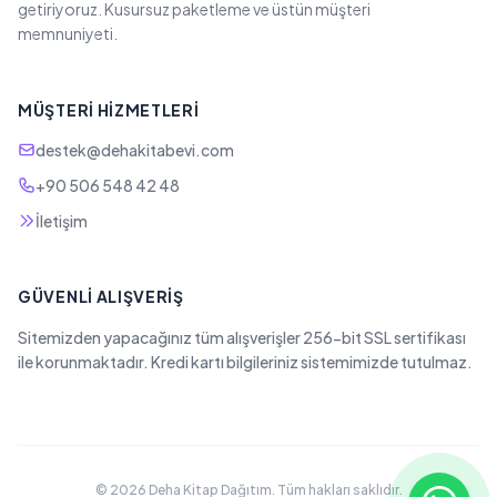
getiriyoruz. Kusursuz paketleme ve üstün müşteri
memnuniyeti.
MÜŞTERI HIZMETLERI
destek@dehakitabevi.com
+90 506 548 42 48
İletişim
GÜVENLI ALIŞVERIŞ
Sitemizden yapacağınız tüm alışverişler 256-bit SSL sertifikası
ile korunmaktadır. Kredi kartı bilgileriniz sistemimizde tutulmaz.
© 2026 Deha Kitap Dağıtım. Tüm hakları saklıdır.