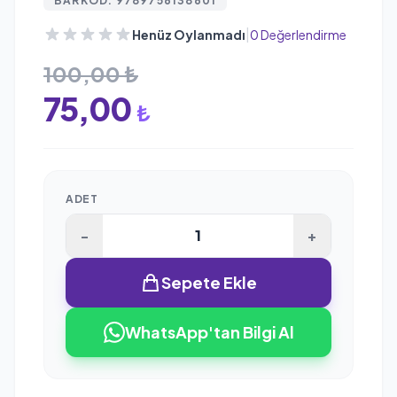
BARKOD: 9789756138601
|
Henüz Oylanmadı
0 Değerlendirme
100,00 ₺
75,00
₺
ADET
-
+
Sepete Ekle
WhatsApp'tan Bilgi Al