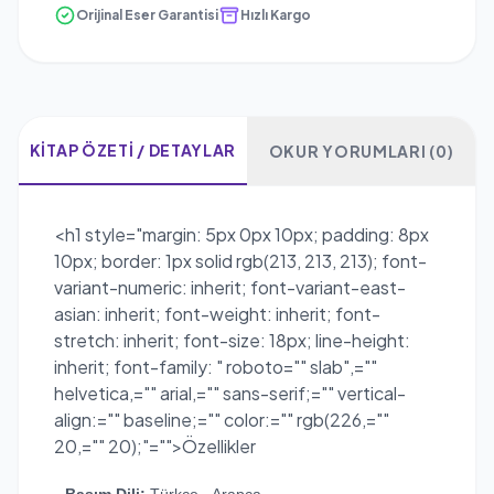
Orijinal Eser Garantisi
Hızlı Kargo
KITAP ÖZETI / DETAYLAR
OKUR YORUMLARI (0)
<h1 style="margin: 5px 0px 10px; padding: 8px
10px; border: 1px solid rgb(213, 213, 213); font-
variant-numeric: inherit; font-variant-east-
asian: inherit; font-weight: inherit; font-
stretch: inherit; font-size: 18px; line-height:
inherit; font-family: " roboto="" slab",=""
helvetica,="" arial,="" sans-serif;="" vertical-
align:="" baseline;="" color:="" rgb(226,=""
20,="" 20);"="">Özellikler