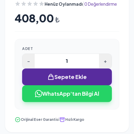
|
Henüz Oylanmadı
0 Değerlendirme
408,00
₺
ADET
-
+
Sepete Ekle
WhatsApp'tan Bilgi Al
Orijinal Eser Garantisi
Hızlı Kargo