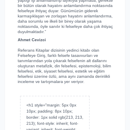
yaptığı işi anlamlandırıp layıkıyla yapmada, gerekse
bir bütün olarak hayatını anlamlandırma noktasında
felsefeye ihtiyaç duyar. Günümüzün giderek
karmaşıklaşan ve zorlaşan hayatını anlamlandırma,
daha sorumlu ve ilkeli bir birey olarak yaşama
noktasında, öyle sanılır ki felsefeye daha çok ihtiyaç
duyulmaktadır.”
Ahmet Cevizci
Referans Kitaplar dizisinin yedinci kitabı olan
Felsefeye Giriş, farklı felsefe tasavvurları ve
tanımlarından yola çıkarak felsefenin alt dallarını
oluşturan metafizik, din felsefesi, epistemoloji, bilim
felsefesi, etik, siyaset felsefesi, estetik ve eğitim
felsefesi üzerine özlü, ama aynı zamanda derinlikli
inceleme ve tartışmalara yer veriyor.
<h1 style="margin: 5px 0px
10px; padding: 8px 10px;
border: 1px solid rgb(213, 213,
213); font-style: inherit; font-
variant: inherit; font-weight: