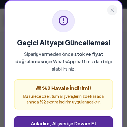
Güvenli ve Hızlı Teslimat
Geçici Altyapı Güncellemesi
Sipariş vermeden önce
stok ve fiyat
doğrulaması
için WhatsApp hattımızdan bilgi
alabilirsiniz.
🎁 %2 Havale İndirimi!
Bu sürece özel, tüm alışverişlerinizde kasada
anında %2 ekstra indirim uygulanacaktır.
Anladım, Alışverişe Devam Et