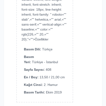
inherit; font-stretch: inherit;
font-size: 18px; line-height:
inherit; font-family: " roboto=""
slab",="" helvetica,="" arial,=""
sans-serif;="" vertical-align:=""
baseline;="" color:=""
rgb(226,="" 20,=""
20);"="">Özellikler
Basım Dili:
Türkçe
Basım
Yeri:
Türkiye - İstanbul
Sayfa Sayısı:
408
En / Boy:
13,50 / 21,00 cm
Kağıt Cinsi:
2. Hamur
Basım Tarihi:
Ekim 2019