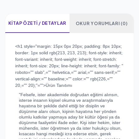
KITAP ÖZETI / DETAYLAR
OKUR YORUMLARI (0)
<h1 style="margin: 15px 0px 20px; padding: 8px 10px;
border: 1px solid rgb(213, 213, 213); font-style: inherit;
font-variant: inherit; font-weight: inherit; font-stretch:
inherit; font-size: 20px; line-height: inherit; font-family: "
roboto="" slab",="" helvetica,="" arial,="" sans-serif;=""
vertical-align:="" baseline;="" color:="" rgb(226,=""
20,="" 20);"="">Ürün Tanıtımı
"Felsefe, ister akademide doğrudan eğitimi alınsın,
isterse insanın kişisel okuma ve araştırmalarıyla
hayatına bir şekilde dahil ettiği bir disiplin ve
düşünme alanı olsun, kişinin hayatına her yönden
olumlu katkılar yapmaya aday bir kültür öğesi ya da
düşünme faaliyetini ifade eder. Kişi ister hekim, ister
mühendis, ister öğretmen ya da ister hukukçu olsun,
kısacası hangi mesleği icra ederse etsin, gerek