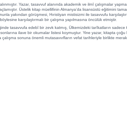
lınmıştır. Yazar, tasavvuf alanında akademik ve ilmî çalışmalar yapmak 
 amaçlamıştır. Üstelik kitap müellifinin Almanya’da lisansüstü eğitimini
unla yakından görüşmesi, Hıristiyan mistisizmi ile tasavvufu karşılaştır
böylesine karşılaştırmalı bir çalışma yapılmasına öncülük etmiştir.
iğinde tasavvufa edebî bir zevk katmış, Ülkemizdeki tarîkatların sadec
 sonlarına ilave bir okumalar listesi koymuştur. Yine yazar, kitapta çoğu
a çalışma sonuna önemli mutasavvıfların vefat tarihleriyle birlikte meraklıl