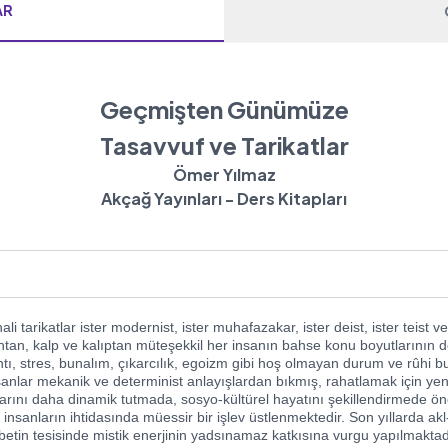
AR
Geçmişten Günümüze
Tasavvuf ve Tarikatlar
Ömer Yılmaz
Akçağ Yayınları - Ders Kitapları
i tarikatlar ister modernist, ister muhafazakar, ister deist, ister teist 
an, kalp ve kalıptan müteşekkil her insanın bahse konu boyutlarının do
ı, stres, bunalım, çıkarcılık, egoizm gibi hoş olmayan durum ve rûhi bu
anlar mekanik ve determinist anlayışlardan bıkmış, rahatlamak için yeni
arını daha dinamik tutmada, sosyo-kültürel hayatını şekillendirmede ön
nsanların ihtidasında müessir bir işlev üstlenmektedir. Son yıllarda akl
betin tesisinde mistik enerjinin yadsınamaz katkısına vurgu yapılmaktad