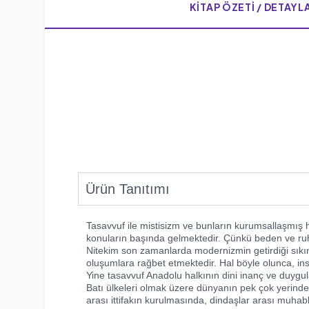
KITAP ÖZETI / DETAYL
Ürün Tanıtımı
Tasavvuf ile mistisizm ve bunların kurumsallaşmış hal
konuların başında gelmektedir. Çünkü beden ve ruht
Nitekim son zamanlarda modernizmin getirdiği sıkınt
oluşumlara rağbet etmektedir. Hal böyle olunca, ins
Yine tasavvuf Anadolu halkının dini inanç ve duygul
Batı ülkeleri olmak üzere dünyanın pek çok yerinde i
arası ittifakın kurulmasında, dindaşlar arası muhab