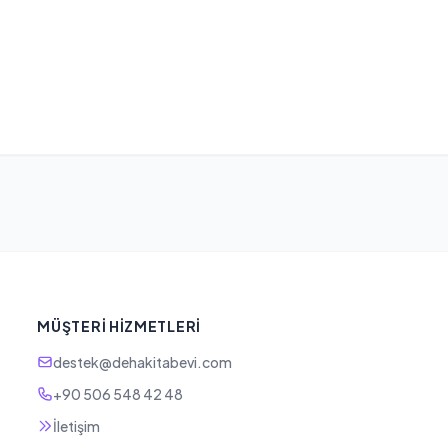
MÜŞTERI HIZMETLERI
destek@dehakitabevi.com
+90 506 548 42 48
İletişim