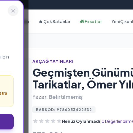
Hakkımızda
🔥 Çok Satanlar
🎁 Fırsatlar
Yeni Çıkan
ı
için
AKÇAĞ YAYINLARI
Geçmişten Günümü
Tarikatlar, Ömer Yı
stra
Yazar:
Belirtilmemiş
BARKOD: 9786053422532
|
Henüz Oylanmadı
0 Değerlendirm