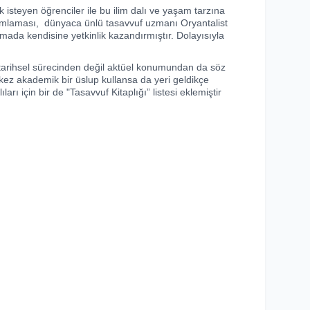
isteyen öğrenciler ile bu ilim dalı ve yaşam tarzına
 tamamlaması, dünyaca ünlü tasavvuf uzmanı Oryantalist
mada kendisine yetkinlik kazandırmıştır. Dolayısıyla
e tarihsel sürecinden değil aktüel konumundan da söz
 kez akademik bir üslup kullansa da yeri geldikçe
arı için bir de "Tasavvuf Kitaplığı” listesi eklemiştir