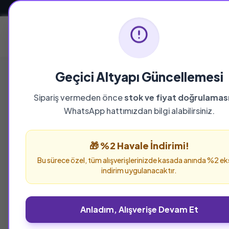
Güvenli ve Hızlı Teslimat
Ana Sayfa
Geçici Altyapı Güncellemesi
Sipariş vermeden önce
stok ve fiyat doğrulamas
WhatsApp hattımızdan bilgi alabilirsiniz.
%25 İNDİRİM
🎁 %2 Havale İndirimi!
Bu sürece özel, tüm alışverişlerinizde kasada anında %2 ek
indirim uygulanacaktır.
Anladım, Alışverişe Devam Et