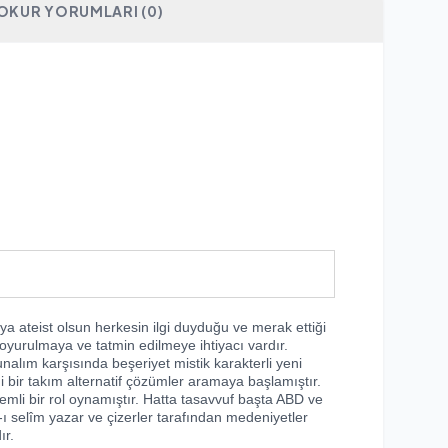
OKUR YORUMLARI (0)
veya ateist olsun herkesin ilgi duyduğu ve merak ettiği
yurulmaya ve tatmin edilmeye ihtiyacı vardır.
nalım karşısında beşeriyet mistik karakterli yeni
 bir takım alternatif çözümler aramaya başlamıştır.
emli bir rol oynamıştır. Hatta tasavvuf başta ABD ve
-ı selîm yazar ve çizerler tarafından medeniyetler
ır.