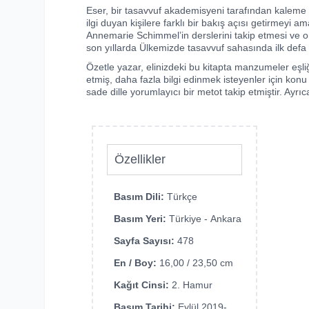
Eser, bir tasavvuf akademisyeni tarafından kaleme a
ilgi duyan kişilere farklı bir bakış açısı getirmeyi
Annemarie Schimmel’in derslerini takip etmesi ve on
son yıllarda Ülkemizde tasavvuf sahasında ilk defa 
Özetle yazar, elinizdeki bu kitapta manzumeler eşl
etmiş, daha fazla bilgi edinmek isteyenler için konu
sade dille yorumlayıcı bir metot takip etmiştir. Ayrıc
Özellikler
Basım Dili:
Türkçe
Basım Yeri:
Türkiye - Ankara
Sayfa Sayısı:
478
En / Boy:
16,00 / 23,50 cm
Kağıt Cinsi:
2. Hamur
Basım Tarihi:
Eylül 2019-