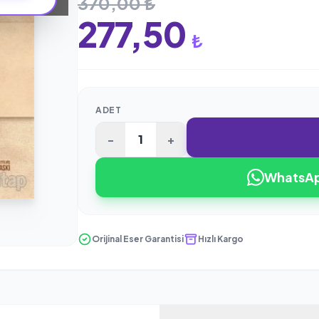
370,00 ₺
277,50
₺
ADET
-
+
WhatsApp
Orijinal Eser Garantisi
Hızlı Kargo