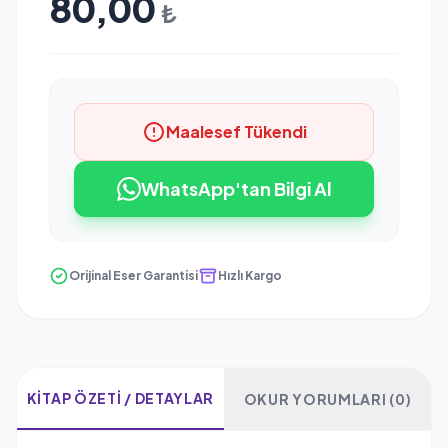
80,00
₺
Maalesef Tükendi
WhatsApp'tan Bilgi Al
Orijinal Eser Garantisi
Hızlı Kargo
KITAP ÖZETI / DETAYLAR
OKUR YORUMLARI (0)