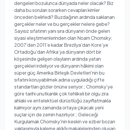
dengeleri bozulunca dünyada neler olacak? Biz
daha bu soruları sorarken cevapları kimler
önceden belirledi? Buzdağının ardında saklanan
gerçekler neler ve bu gerçekler nelere gebe?
Sayısız sıfatının yanı sıra dünyanın önde gelen
siyasi eleştirmenlerinden olan Noam Chomsky;
2007'den 2011'e kadar Brezilya'dan Kore'ye
Ortadoğu'dan Afrika'ya dünyanın dört bir
köşesinde gelişen olayların ardında yatan
gerçekleri irdeliyor ve dünyanın hâkimi olan
süper güç Amerika Birleşik Devletleri'nin bu
sıfatını koruyabilmek adına uyguladığı çifte
standartları gözler önüne seriyor.; Chomsky'ye
göre tarihi unutkanlık çok tehlikeli bir olgu zira
ahlaki ve entelektüel dürüstlüğü zayıflatmakla
kalmıyor aynı zamanda ortaya çıkacak yeni
suçlar için de zemin hazırlıyor.; Geleceği
Kurgulamak Chomsky'nin keskin ve ezber bozan
yaklaşımıyla kaleme aldığı makalelerinden oluşan