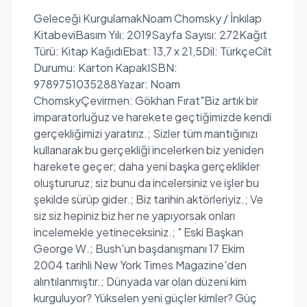
Geleceği KurgulamakNoam Chomsky / İnkılap
KitabeviBasım Yılı: 2019Sayfa Sayısı: 272Kağıt
Türü: Kitap KağıdıEbat: 13,7 x 21,5Dil: TürkçeCilt
Durumu: Karton KapakISBN:
9789751035288Yazar: Noam
ChomskyÇevirmen: Gökhan Fırat"Biz artık bir
imparatorluğuz ve harekete geçtiğimizde kendi
gerçekliğimizi yaratırız.; Sizler tüm mantığınızı
kullanarak bu gerçekliği incelerken biz yeniden
harekete geçer; daha yeni başka gerçeklikler
oluştururuz; siz bunu da incelersiniz ve işler bu
şekilde sürüp gider.; Biz tarihin aktörleriyiz.; Ve
siz siz hepiniz biz her ne yapıyorsak onları
incelemekle yetineceksiniz.; " Eski Başkan
George W.; Bush'un başdanışmanı 17 Ekim
2004 tarihli New York Times Magazine'den
alıntılanmıştır.; Dünyada var olan düzeni kim
kurguluyor? Yükselen yeni güçler kimler? Güç