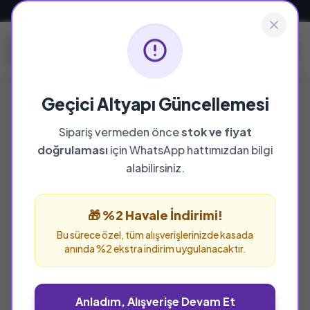
Güvenli ve Hızlı Teslimat
Geçici Altyapı Güncellemesi
Sipariş vermeden önce
stok ve fiyat
doğrulaması
için WhatsApp hattımızdan bilgi
alabilirsiniz.
🎁 %2 Havale İndirimi!
Bu sürece özel, tüm alışverişlerinizde kasada
anında %2 ekstra indirim uygulanacaktır.
Anladım, Alışverişe Devam Et