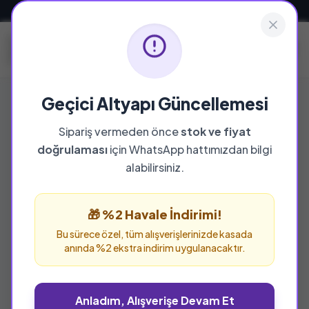
Güvenli ve Hızlı Teslimat
Geçici Altyapı Güncellemesi
Sipariş vermeden önce
stok ve fiyat
doğrulaması
için WhatsApp hattımızdan bilgi
alabilirsiniz.
🎁 %2 Havale İndirimi!
Bu sürece özel, tüm alışverişlerinizde kasada
anında %2 ekstra indirim uygulanacaktır.
Anladım, Alışverişe Devam Et