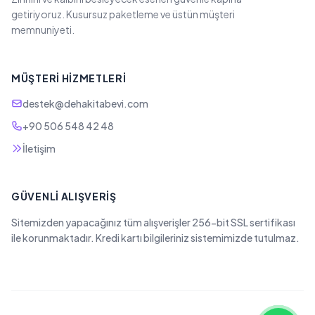
getiriyoruz. Kusursuz paketleme ve üstün müşteri
memnuniyeti.
MÜŞTERI HIZMETLERI
destek@dehakitabevi.com
+90 506 548 42 48
İletişim
GÜVENLI ALIŞVERIŞ
Sitemizden yapacağınız tüm alışverişler 256-bit SSL sertifikası
ile korunmaktadır. Kredi kartı bilgileriniz sistemimizde tutulmaz.