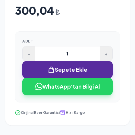
300,04
₺
ADET
-
+
Sepete Ekle
WhatsApp'tan Bilgi Al
Orijinal Eser Garantisi
Hızlı Kargo