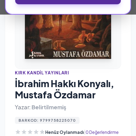
KIRK KANDIL YAYINLARI
İbrahim Hakkı Konyalı,
Mustafa Özdamar
Yazar:
Belirtilmemiş
BARKOD: 9799758225070
|
Henüz Oylanmadı
0 Değerlendirme