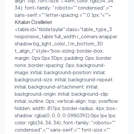
align: top; font-size: 1.4em; color: rgb(34, 34,
34); font-family: " roboto="" condensed",=""
sans-serif;="" letter-spacing:="" 0.1px;"="">
Kitabın Özellikleri
<table id="tbldetaylar" class="table_type_3
responsive_table full_width r_corners wrapper
shadow bg_light_color_1 m_bottom_30
t_align_l" style="box-sizing: border-box;
margin: 0px 0px 30px; padding: 0px; border:
none; border-spacing: 0px; background-
image: initial; background-position: initial;
background-size: initial; background-repeat:
initial; background-attachment: initial;
background-origin: initial; background-clip:
initial; outline: 0px; vertical-align: top; overflow:
hidden; width: 817px; border-radius: 4px; box-
shadow: rgba(0, 0, 0, 0.0980392) 0px 1px 1px;
color: rgb(34, 34, 34); font-family: " roboto=""
condensed",="" sans-serif;="" font-size:=""