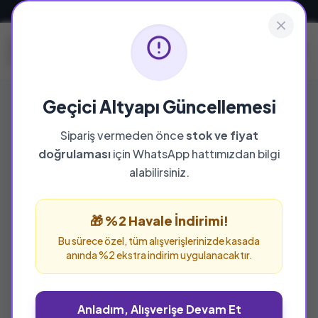
Güvenli ve Hızlı Teslimat
Geçici Altyapı Güncellemesi
Sipariş vermeden önce
stok ve fiyat
doğrulaması
için WhatsApp hattımızdan bilgi
alabilirsiniz.
🎁 %2 Havale İndirimi!
Bu sürece özel, tüm alışverişlerinizde kasada
anında %2 ekstra indirim uygulanacaktır.
Anladım, Alışverişe Devam Et