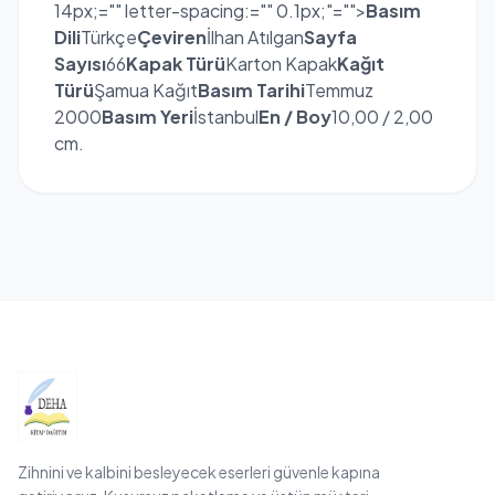
14px;="" letter-spacing:="" 0.1px;"="">
Basım
Dili
Türkçe
Çeviren
İlhan Atılgan
Sayfa
Sayısı
66
Kapak Türü
Karton Kapak
Kağıt
Türü
Şamua Kağıt
Basım Tarihi
Temmuz
2000
Basım Yeri
İstanbul
En / Boy
10,00 / 2,00
cm.
Zihnini ve kalbini besleyecek eserleri güvenle kapına