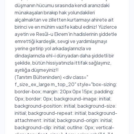
düşmanın hücumu sırasında kendi aranızdaki
münakaşaları bırakıp hak yolundakileri
alçalmaktan ve zilletten kurtarmayı ahirete ait
birinci ve en mühim vazife kabul ediniz! Yüzlerce
ayetin ve Resûl-u Ekrem’in hadislerinin şiddetle
emrettiği kardeşlik, sevgi ve yardımlaşmayı
yerine getirip yol arkadaşlarınızla ve
dindaşlarınızla ehl-i dünyadan daha şiddetli bir
şekilde, bütün hissiyatınızla ittifak sağlayınız,
ayrılığa düşmeyiniz!!
(Tanıtım Bülteninden) <div class="
f_size_ex_large m_top_20" style="box-sizing:
border-box; margin: 20px 0px 15px; padding:
0px; border: 0px; background-image: initial;
background-position: initial; background-size:
initial; background-repeat: initial; background-
attachment: initial; background-origin: initial;
background-clip: initial; outline: 0px; vertical-