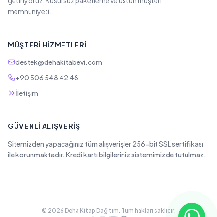
getiriyoruz. Kusursuz paketleme ve üstün müşteri
memnuniyeti.
MÜŞTERI HIZMETLERI
destek@dehakitabevi.com
+90 506 548 42 48
İletişim
GÜVENLI ALIŞVERIŞ
Sitemizden yapacağınız tüm alışverişler 256-bit SSL sertifikası
ile korunmaktadır. Kredi kartı bilgileriniz sistemimizde tutulmaz.
© 2026 Deha Kitap Dağıtım. Tüm hakları saklıdır.