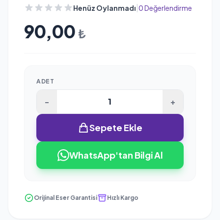
|
Henüz Oylanmadı
0 Değerlendirme
90,00
₺
ADET
-
+
Sepete Ekle
WhatsApp'tan Bilgi Al
Orijinal Eser Garantisi
Hızlı Kargo