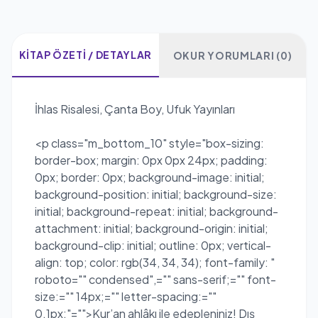
KITAP ÖZETI / DETAYLAR
OKUR YORUMLARI (0)
İhlas Risalesi, Çanta Boy, Ufuk Yayınları
<p class="m_bottom_10" style="box-sizing:
border-box; margin: 0px 0px 24px; padding:
0px; border: 0px; background-image: initial;
background-position: initial; background-size:
initial; background-repeat: initial; background-
attachment: initial; background-origin: initial;
background-clip: initial; outline: 0px; vertical-
align: top; color: rgb(34, 34, 34); font-family: "
roboto="" condensed",="" sans-serif;="" font-
size:="" 14px;="" letter-spacing:=""
0.1px;"="">Kur’an ahlâkı ile edepleniniz! Dış