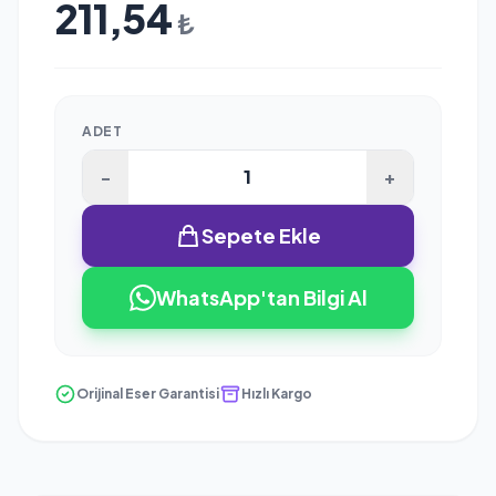
211,54
₺
ADET
-
+
Sepete Ekle
WhatsApp'tan Bilgi Al
Orijinal Eser Garantisi
Hızlı Kargo