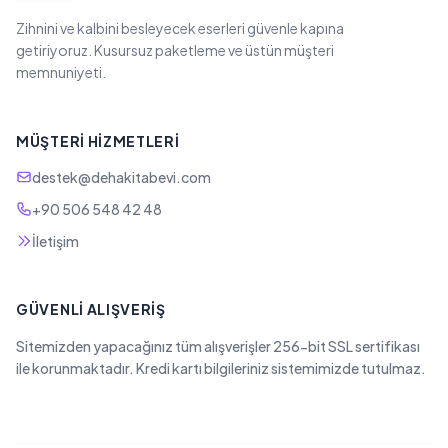
Zihnini ve kalbini besleyecek eserleri güvenle kapına
getiriyoruz. Kusursuz paketleme ve üstün müşteri
memnuniyeti.
MÜŞTERI HIZMETLERI
destek@dehakitabevi.com
+90 506 548 42 48
İletişim
GÜVENLI ALIŞVERIŞ
Sitemizden yapacağınız tüm alışverişler 256-bit SSL sertifikası
ile korunmaktadır. Kredi kartı bilgileriniz sistemimizde tutulmaz.