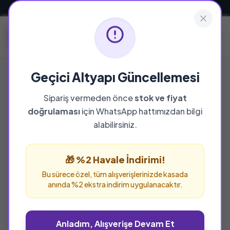
Güvenli ve Hızlı Teslimat
Geçici Altyapı Güncellemesi
Sipariş vermeden önce
stok ve fiyat
doğrulaması
için WhatsApp hattımızdan bilgi
alabilirsiniz.
🎁 %2 Havale İndirimi!
Bu sürece özel, tüm alışverişlerinizde kasada
anında %2 ekstra indirim uygulanacaktır.
Anladım, Alışverişe Devam Et