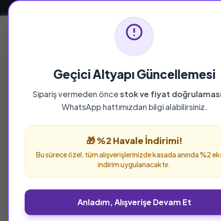
Güvenli ve Hızlı Teslimat
Ana Sayfa
Geçici Altyapı Güncellemesi
Sipariş vermeden önce
stok ve fiyat doğrulamas
WhatsApp hattımızdan bilgi alabilirsiniz.
🎁 %2 Havale İndirimi!
Bu sürece özel, tüm alışverişlerinizde kasada anında %2 ek
indirim uygulanacaktır.
Anladım, Alışverişe Devam Et