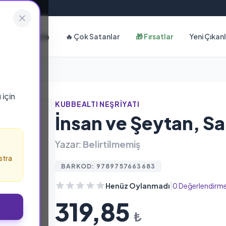
Hakkımızda
🔥 Çok Satanlar
🎁 Fırsatlar
Yeni Çıkan
ı
için
KUBBEALTI NEŞRIYATI
İnsan ve Şeytan, S
Yazar:
Belirtilmemiş
stra
BARKOD: 9789757663683
|
Henüz Oylanmadı
0 Değerlendirm
319,85
₺