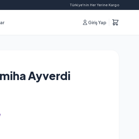
Türkiye'nin Her Yerine Kargo
lar
Giriş Yap
amiha Ayverdi
e