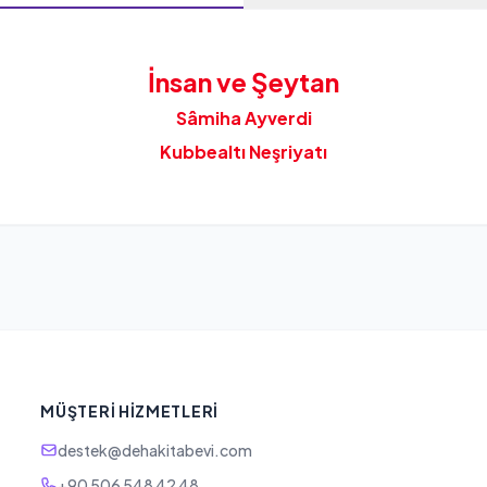
İnsan ve Şeytan
Sâmiha Ayverdi
Kubbealtı Neşriyatı
MÜŞTERI HIZMETLERI
destek@dehakitabevi.com
+90 506 548 42 48