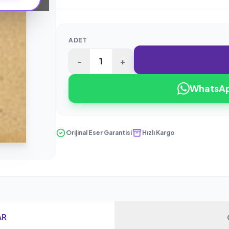
ADET
-
+
WhatsApp
Orijinal Eser Garantisi
Hızlı Kargo
AR