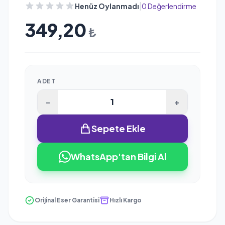
|
Henüz Oylanmadı
0 Değerlendirme
349,20
₺
ADET
-
+
Sepete Ekle
WhatsApp'tan Bilgi Al
Orijinal Eser Garantisi
Hızlı Kargo