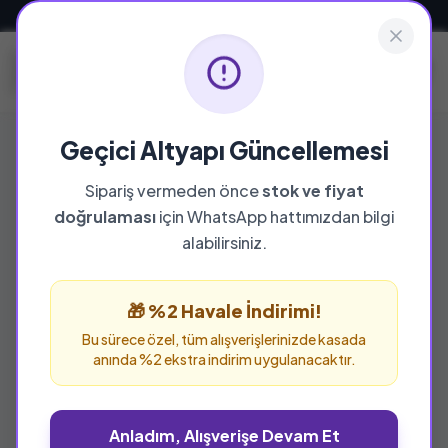
Güvenli ve Hızlı Teslimat
Geçici Altyapı Güncellemesi
Sipariş vermeden önce
stok ve fiyat
doğrulaması
için WhatsApp hattımızdan bilgi
alabilirsiniz.
🎁 %2 Havale İndirimi!
Bu sürece özel, tüm alışverişlerinizde kasada
anında %2 ekstra indirim uygulanacaktır.
Anladım, Alışverişe Devam Et