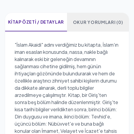
KITAP ÖZETI / DETAYLAR
OKUR YORUMLARI (0)
"İslam Akaidi" adını verdiğimiz bu kitapta, İslam'ın
iman esasları konusunda, nassa, nakle bağlı
kalınarak eski bir geleneğin devamının
sağlanması cihetine gidilmiş, hem günün
ihtiyaçları gözönünde bulundurarak ve hem de
özellikle araştırıcı zihniyet sahibi kişilerin durumu
da dikkate alınarak, derli toplu bilgiler
arzedilmeye çalışılmıştır. Kitap, bir Giriş'ten
sonra beş bölüm halinde düzenlenmiştir. Giriş'te
kısa tarihi bilgiler verildikten sonra, birinci bölüm:
Din duygusu ve imana, ikinci bölüm: Tevhid'e,
üçüncü bölüm: Nübüvvet'e ve buna bağlı
konular olan İmamet, Velayet ve İcazet'e tahsis