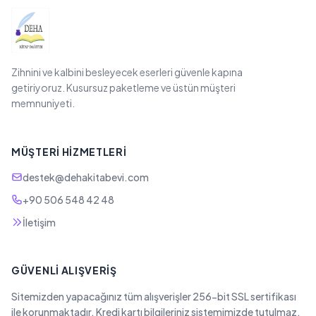
Zihnini ve kalbini besleyecek eserleri güvenle kapına
getiriyoruz. Kusursuz paketleme ve üstün müşteri
memnuniyeti.
MÜŞTERI HIZMETLERI
destek@dehakitabevi.com
+90 506 548 42 48
İletişim
GÜVENLI ALIŞVERIŞ
Sitemizden yapacağınız tüm alışverişler 256-bit SSL sertifikası
ile korunmaktadır. Kredi kartı bilgileriniz sistemimizde tutulmaz.