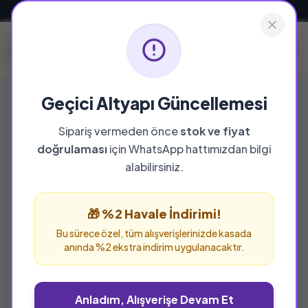
Güvenli ve Hızlı Teslimat
Geçici Altyapı Güncellemesi
Sipariş vermeden önce
stok ve fiyat
doğrulaması
için WhatsApp hattımızdan bilgi
alabilirsiniz.
🎁 %2 Havale İndirimi!
Bu sürece özel, tüm alışverişlerinizde kasada
anında %2 ekstra indirim uygulanacaktır.
Anladım, Alışverişe Devam Et