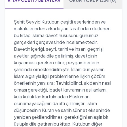
KITAP ÖZETI / DETAYLAR
OKUR YORUMLARI (0)
Şehit Seyyid Kutubun çeşitli eserlerinden ve
makalelerinden arkadaşları tarafından derlenen
bu kitap İslama davet hususunu günümüz
gerçekleri çerçevesinde incelemektedir.
Davetin içeriği, seyri, tarihi ve insani geçmişi
ayetler ışığında dile getirilmiş, davetçinin
kuşanması gereken bilinç peygamberlerin
şahsında örneklendirilmiştir. İslam dünyasının
İslam algısıyla ilgili problemlerine ilişkin çözüm
önerilerinin yanı sıra; Tevhid bilinci, akidenin nasıl
olması gerektiği, ibadet kavramının asli anlamı,
kula kulluktan kurtulmadan Müslüman
olunamayacağının da altı çizilmiştir. İslam
düşüncesinin Kuran ve sahih sünnet ekseninde
yeniden şekillendirilmesi gerektiğini anlaşılır bir
üslupla dile getiren bu kitap, Kutubun diğer