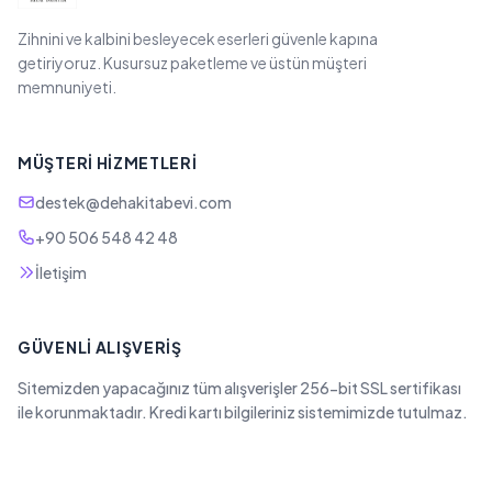
Zihnini ve kalbini besleyecek eserleri güvenle kapına
getiriyoruz. Kusursuz paketleme ve üstün müşteri
memnuniyeti.
MÜŞTERI HIZMETLERI
destek@dehakitabevi.com
+90 506 548 42 48
İletişim
GÜVENLI ALIŞVERIŞ
Sitemizden yapacağınız tüm alışverişler 256-bit SSL sertifikası
ile korunmaktadır. Kredi kartı bilgileriniz sistemimizde tutulmaz.