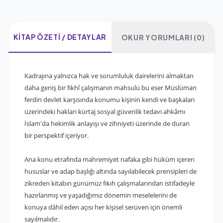
KITAP ÖZETI / DETAYLAR
OKUR YORUMLARI (0)
Kadrajına yalnızca hak ve sorumluluk dairelerini almaktan
daha geniş bir fıkhî çalışmanın mahsulü bu eser Müslüman
ferdin devlet karşısında konumu kişinin kendi ve başkaları
üzerindeki hakları kürtaj sosyal güvenlik tedavi ahkâmı
İslam'da hekimlik anlayışı ve zihniyeti üzerinde de duran
bir perspektif içeriyor.
Ana konu etrafında mahremiyet nafaka gibi hüküm içeren
hususlar ve adap başlığı altında sayılabilecek prensipleri de
zikreden kitabın günümüz fıkıh çalışmalarından istifadeyle
hazırlanmış ve yaşadığımız dönemin meselelerini de
konuya dâhil eden açısı her kişisel serüven için önemli
sayılmalıdır.