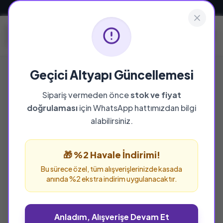
Güvenli ve Hızlı Teslimat
Geçici Altyapı Güncellemesi
Sipariş vermeden önce
stok ve fiyat
doğrulaması
için WhatsApp hattımızdan bilgi
%22 İNDİRİM
alabilirsiniz.
🎁 %2 Havale İndirimi!
Bu sürece özel, tüm alışverişlerinizde kasada
anında %2 ekstra indirim uygulanacaktır.
Anladım, Alışverişe Devam Et