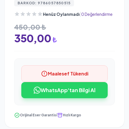
BARKOD: 9786057850515
|
Henüz Oylanmadı
0 Değerlendirme
450,00 ₺
350,00
₺
Maalesef Tükendi
WhatsApp'tan Bilgi Al
Orijinal Eser Garantisi
Hızlı Kargo