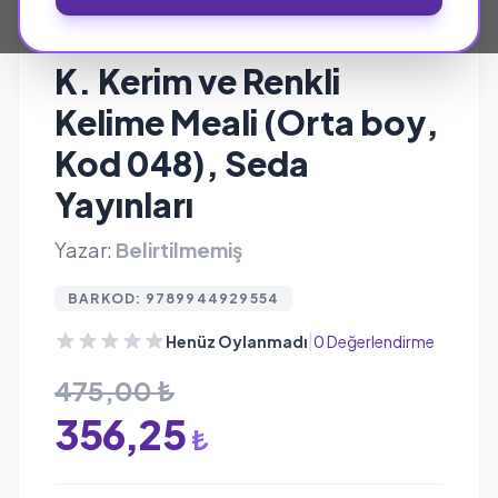
SEDA YAYINLARI
K. Kerim ve Renkli
Kelime Meali (Orta boy,
Kod 048), Seda
Yayınları
Yazar:
Belirtilmemiş
BARKOD: 9789944929554
|
Henüz Oylanmadı
0 Değerlendirme
475,00 ₺
356,25
₺