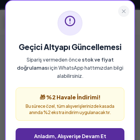
Güvenli ve Hızlı Teslimat
Geçici Altyapı Güncellemesi
Sipariş vermeden önce
stok ve fiyat
doğrulaması
için WhatsApp hattımızdan bilgi
%25 İNDİRİM
alabilirsiniz.
🎁 %2 Havale İndirimi!
Bu sürece özel, tüm alışverişlerinizde kasada
anında %2 ekstra indirim uygulanacaktır.
Anladım, Alışverişe Devam Et