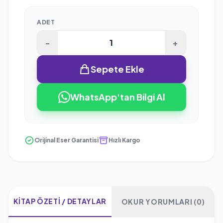
ADET
-
+
Sepete Ekle
WhatsApp'tan Bilgi Al
Orijinal Eser Garantisi
Hızlı Kargo
KITAP ÖZETI / DETAYLAR
OKUR YORUMLARI (0)