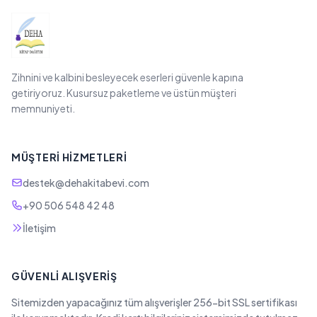
Zihnini ve kalbini besleyecek eserleri güvenle kapına
getiriyoruz. Kusursuz paketleme ve üstün müşteri
memnuniyeti.
MÜŞTERI HIZMETLERI
destek@dehakitabevi.com
+90 506 548 42 48
İletişim
GÜVENLI ALIŞVERIŞ
Sitemizden yapacağınız tüm alışverişler 256-bit SSL sertifikası