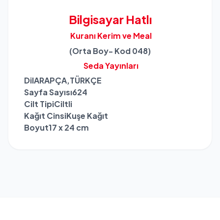
Bilgisayar Hatlı
Kuranı Kerim ve Meal
(Orta Boy- Kod 048)
Seda Yayınları
Dil
ARAPÇA,TÜRKÇE
Sayfa Sayısı
624
Cilt Tipi
Ciltli
Kağıt Cinsi
Kuşe Kağıt
Boyut
17 x 24 cm