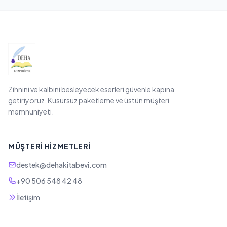
Zihnini ve kalbini besleyecek eserleri güvenle kapına
getiriyoruz. Kusursuz paketleme ve üstün müşteri
memnuniyeti.
MÜŞTERI HIZMETLERI
destek@dehakitabevi.com
+90 506 548 42 48
İletişim