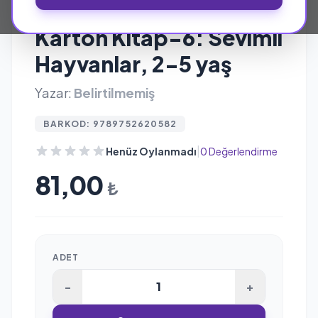
UYSAL YAYINEVI
Karton Kitap-6: Sevimli
Hayvanlar, 2-5 yaş
Yazar:
Belirtilmemiş
BARKOD: 9789752620582
|
Henüz Oylanmadı
0 Değerlendirme
81,00
₺
ADET
-
+