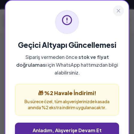
Güvenli ve Hızlı Teslimat
Geçici Altyapı Güncellemesi
Sipariş vermeden önce
stok ve fiyat
doğrulaması
için WhatsApp hattımızdan bilgi
alabilirsiniz.
🎁 %2 Havale İndirimi!
Bu sürece özel, tüm alışverişlerinizde kasada
anında %2 ekstra indirim uygulanacaktır.
Anladım, Alışverişe Devam Et