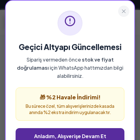
Güvenli ve Hızlı Teslimat
Geçici Altyapı Güncellemesi
Sipariş vermeden önce
stok ve fiyat
doğrulaması
için WhatsApp hattımızdan bilgi
alabilirsiniz.
🎁 %2 Havale İndirimi!
Bu sürece özel, tüm alışverişlerinizde kasada
anında %2 ekstra indirim uygulanacaktır.
Anladım, Alışverişe Devam Et