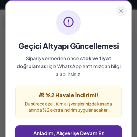
Güvenli ve Hızlı Teslimat
Geçici Altyapı Güncellemesi
Sipariş vermeden önce
stok ve fiyat
doğrulaması
için WhatsApp hattımızdan bilgi
alabilirsiniz.
🎁 %2 Havale İndirimi!
Bu sürece özel, tüm alışverişlerinizde kasada
anında %2 ekstra indirim uygulanacaktır.
Anladım, Alışverişe Devam Et