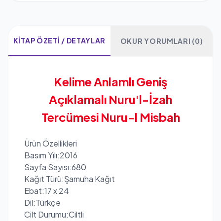
KITAP ÖZETI / DETAYLAR
OKUR YORUMLARI (0)
Kelime Anlamlı Geniş
Açıklamalı Nuru'l-İzah
Tercümesi Nuru-l Misbah
Ürün Özellikleri
Basım Yılı:2016
Sayfa Sayısı:680
Kağıt Türü:Şamuha Kağıt
Ebat:17 x 24
Dil:Türkçe
Cilt Durumu:Ciltli