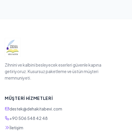
Zihnini ve kalbini besleyecek eserleri güvenle kapına
getiriyoruz. Kusursuz paketleme ve üstün müşteri
memnuniyeti.
MÜŞTERI HIZMETLERI
destek@dehakitabevi.com
+90 506 548 42 48
İletişim