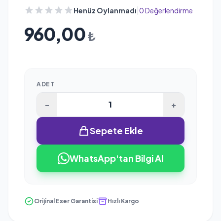
|
Henüz Oylanmadı
0 Değerlendirme
960,00
₺
ADET
-
+
Sepete Ekle
WhatsApp'tan Bilgi Al
Orijinal Eser Garantisi
Hızlı Kargo