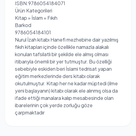
ISBN:9786054184071
Ürün Kategorileri
Kitap » İslam » Fıkıh
Barkod
9786054184101
Nurul İzah kitabı Hanefi mezhebine dair yazılmış
fıkıh kitapları içinde özellikle namazla alakalı
konuları tafsilatlı bir şekilde ele almış olması
itibarıyla önemli bir yer tutmuştur. Bu özelliği
sebebiyle eskiden beri İslami tedrisat yapan
eğitim merkezlerinde ders kitabı olarak
okutulmuştur. Kitap her ne kadar müptedi (ilme
yeni başlayanın) kitabı olarak ele alınmış olsa da
ifade ettiği manalara kalıp mesabesinde olan
ibarelerinin çok yerde zorluğu göze
çarpmaktadır