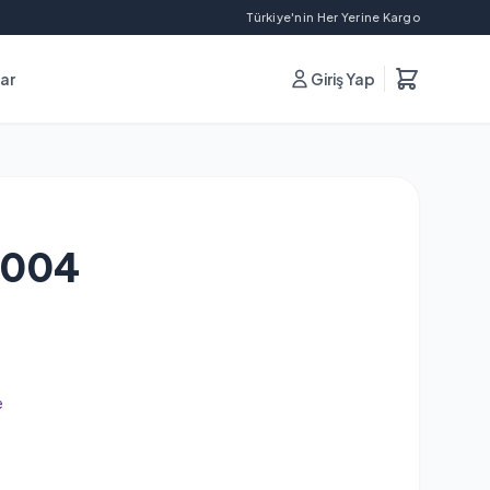
Türkiye'nin Her Yerine Kargo
lar
Giriş Yap
0004
e