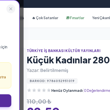
Hakkımızda
🔥 Çok Satanlar
🎁 Fırsatlar
Yeni Çıkan
ı
için
TÜRKİYE İŞ BANKASI KÜLTÜR YAYINLARI
Küçük Kadınlar 28
Yazar:
Belirtilmemiş
stra
BARKOD: 9786052951019
|
Henüz Oylanmadı
0 Değerlendirm
110,00 ₺