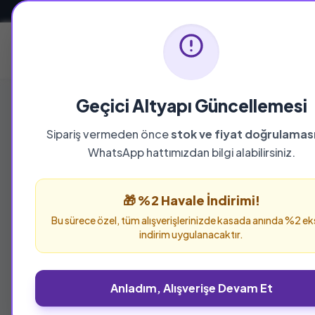
Güvenli ve Hızlı Teslimat
Ana Sayfa
Geçici Altyapı Güncellemesi
Sipariş vermeden önce
stok ve fiyat doğrulamas
WhatsApp hattımızdan bilgi alabilirsiniz.
%25 İNDİRİM
🎁 %2 Havale İndirimi!
Bu sürece özel, tüm alışverişlerinizde kasada anında %2 ek
indirim uygulanacaktır.
Anladım, Alışverişe Devam Et