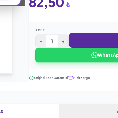
82,50
₺
ADET
-
+
WhatsApp
Orijinal Eser Garantisi
Hızlı Kargo
AR