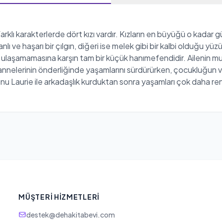
klı karakterlerde dört kızı vardır. Kızların en büyüğü o kadar gü
nlı ve haşarı bir çılgın, diğeri ise melek gibi bir kalbi olduğu
le ulaşamamasına karşın tam bir küçük hanımefendidir. Ailenin m
an annelerinin önderliğinde yaşamlarını sürdürürken, çocukluğun ve
u Laurie ile arkadaşlık kurduktan sonra yaşamları çok daha renkl
MÜŞTERI HIZMETLERI
destek@dehakitabevi.com