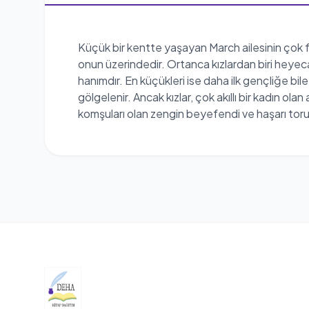
Küçük bir kentte yaşayan March ailesinin çok far
onun üzerindedir. Ortanca kızlardan biri heyeca
hanımdır. En küçükleri ise daha ilk gençliğe bi
gölgelenir. Ancak kızlar, çok akıllı bir kadın ol
komşuları olan zengin beyefendi ve haşarı torun