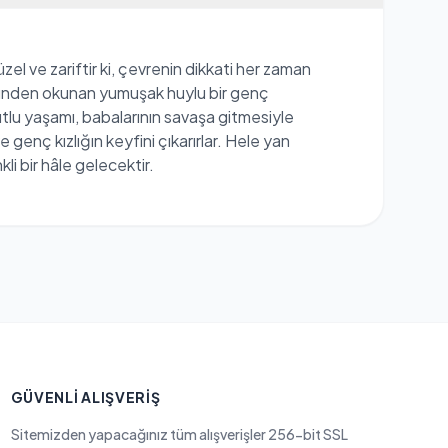
zel ve zariftir ki, çevrenin dikkati her zaman
 yüzünden okunan yumuşak huylu bir genç
utlu yaşamı, babalarının savaşa gitmesiyle
 genç kızlığın keyfini çıkarırlar. Hele yan
i bir hâle gelecektir.
GÜVENLI ALIŞVERIŞ
Sitemizden yapacağınız tüm alışverişler 256-bit SSL