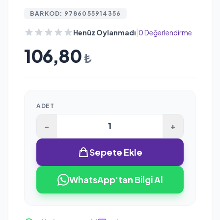
BARKOD: 9786055914356
|
Henüz Oylanmadı
0 Değerlendirme
106,80
₺
ADET
-
+
Sepete Ekle
WhatsApp'tan Bilgi Al