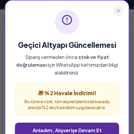
Güvenli ve Hızlı Teslimat
Geçici Altyapı Güncellemesi
Sipariş vermeden önce
stok ve fiyat
doğrulaması
için WhatsApp hattımızdan bilgi
alabilirsiniz.
🎁 %2 Havale İndirimi!
Bu sürece özel, tüm alışverişlerinizde kasada
anında %2 ekstra indirim uygulanacaktır.
Anladım, Alışverişe Devam Et