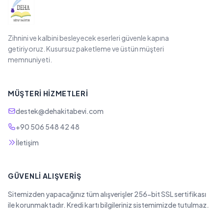
Zihnini ve kalbini besleyecek eserleri güvenle kapına
getiriyoruz. Kusursuz paketleme ve üstün müşteri
memnuniyeti.
MÜŞTERI HIZMETLERI
destek@dehakitabevi.com
+90 506 548 42 48
İletişim
GÜVENLI ALIŞVERIŞ
Sitemizden yapacağınız tüm alışverişler 256-bit SSL sertifikası
ile korunmaktadır. Kredi kartı bilgileriniz sistemimizde tutulmaz.