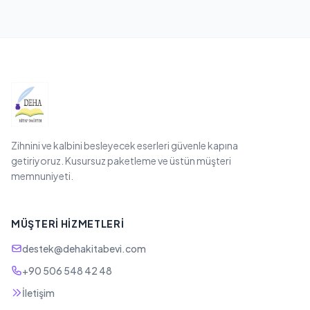
Zihnini ve kalbini besleyecek eserleri güvenle kapına
getiriyoruz. Kusursuz paketleme ve üstün müşteri
memnuniyeti.
MÜŞTERI HIZMETLERI
destek@dehakitabevi.com
+90 506 548 42 48
İletişim