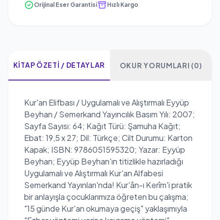
Orijinal Eser Garantisi
Hızlı Kargo
KITAP ÖZETI / DETAYLAR
OKUR YORUMLARI (0)
Kur'an Elifbası / Uygulamalı ve Alıştırmalı Eyyüp
Beyhan / Semerkand Yayıncılık Basım Yılı: 2007;
Sayfa Sayısı: 64; Kağıt Türü: Şamuha Kağıt;
Ebat: 19,5 x 27; Dil: Türkçe; Cilt Durumu: Karton
Kapak; ISBN: 9786051595320; Yazar: Eyyüp
Beyhan; Eyyüp Beyhan'ın titizlikle hazırladığı
Uygulamalı ve Alıştırmalı Kur'an Alfabesi
Semerkand Yayınları'nda! Kur'ân-ı Kerîm'i pratik
bir anlayışla çocuklarımıza öğreten bu çalışma;
"15 günde Kur'an okumaya geçiş" yaklaşımıyla