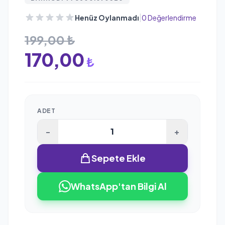
|
Henüz Oylanmadı
0 Değerlendirme
199,00 ₺
170,00
₺
ADET
-
+
Sepete Ekle
WhatsApp'tan Bilgi Al