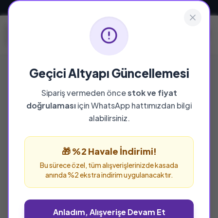
Güvenli ve Hızlı Teslimat
Geçici Altyapı Güncellemesi
Sipariş vermeden önce
stok ve fiyat
doğrulaması
için WhatsApp hattımızdan bilgi
%15 İNDİRİM
alabilirsiniz.
🎁 %2 Havale İndirimi!
Bu sürece özel, tüm alışverişlerinizde kasada
anında %2 ekstra indirim uygulanacaktır.
Anladım, Alışverişe Devam Et