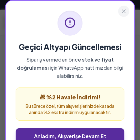
Güvenli ve Hızlı Teslimat
Geçici Altyapı Güncellemesi
Sipariş vermeden önce
stok ve fiyat
doğrulaması
için WhatsApp hattımızdan bilgi
%25 İNDİRİM
alabilirsiniz.
🎁 %2 Havale İndirimi!
Bu sürece özel, tüm alışverişlerinizde kasada
anında %2 ekstra indirim uygulanacaktır.
Anladım, Alışverişe Devam Et