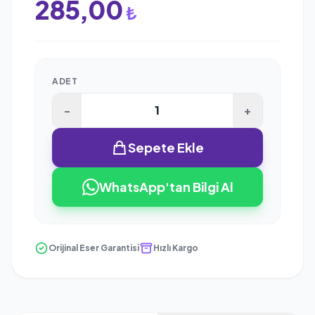
285,00
₺
ADET
-
+
Sepete Ekle
WhatsApp'tan Bilgi Al
Orijinal Eser Garantisi
Hızlı Kargo