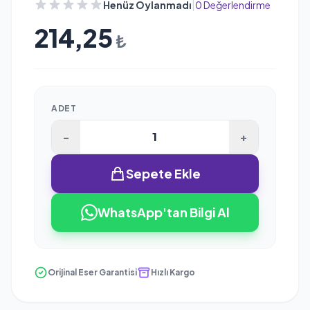
|
Henüz Oylanmadı
0 Değerlendirme
214,25
₺
ADET
-
+
Sepete Ekle
WhatsApp'tan Bilgi Al
Orijinal Eser Garantisi
Hızlı Kargo