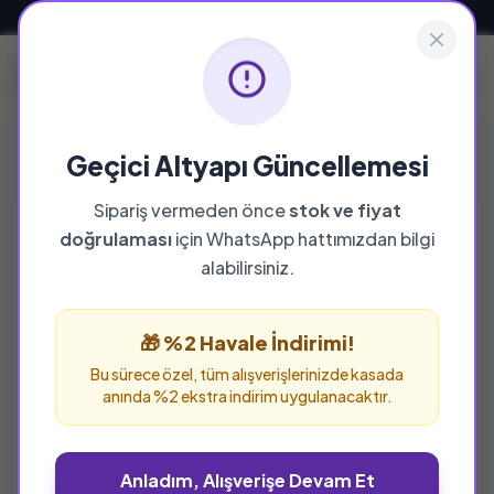
Güvenli ve Hızlı Teslimat
Geçici Altyapı Güncellemesi
Sipariş vermeden önce
stok ve fiyat
doğrulaması
için WhatsApp hattımızdan bilgi
alabilirsiniz.
🎁 %2 Havale İndirimi!
Bu sürece özel, tüm alışverişlerinizde kasada
anında %2 ekstra indirim uygulanacaktır.
Anladım, Alışverişe Devam Et