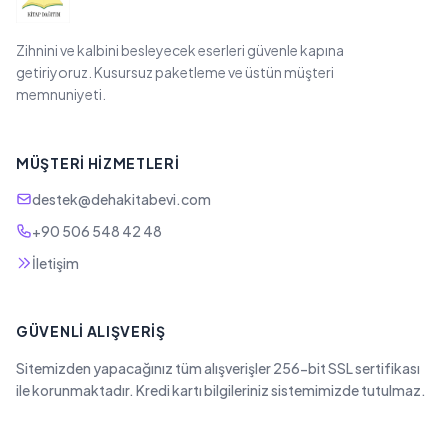
Zihnini ve kalbini besleyecek eserleri güvenle kapına
getiriyoruz. Kusursuz paketleme ve üstün müşteri
memnuniyeti.
MÜŞTERI HIZMETLERI
destek@dehakitabevi.com
+90 506 548 42 48
İletişim
GÜVENLI ALIŞVERIŞ
Sitemizden yapacağınız tüm alışverişler 256-bit SSL sertifikası
ile korunmaktadır. Kredi kartı bilgileriniz sistemimizde tutulmaz.