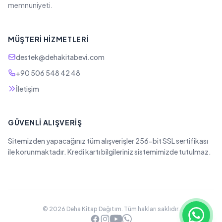
memnuniyeti.
MÜŞTERI HIZMETLERI
destek@dehakitabevi.com
+90 506 548 42 48
İletişim
GÜVENLI ALIŞVERIŞ
Sitemizden yapacağınız tüm alışverişler 256-bit SSL sertifikası
ile korunmaktadır. Kredi kartı bilgileriniz sistemimizde tutulmaz.
© 2026 Deha Kitap Dağıtım. Tüm hakları saklıdır.