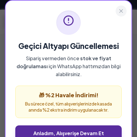
Güvenli ve Hızlı Teslimat
Geçici Altyapı Güncellemesi
Sipariş vermeden önce
stok ve fiyat
doğrulaması
için WhatsApp hattımızdan bilgi
alabilirsiniz.
🎁 %2 Havale İndirimi!
Bu sürece özel, tüm alışverişlerinizde kasada
anında %2 ekstra indirim uygulanacaktır.
Anladım, Alışverişe Devam Et