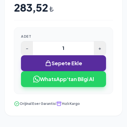
283,52
₺
ADET
-
+
Sepete Ekle
WhatsApp'tan Bilgi Al
Orijinal Eser Garantisi
Hızlı Kargo