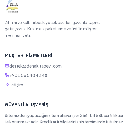
Zihnini ve kalbini besleyecek eserleri güvenle kapına
getiriyoruz. Kusursuz paketleme ve üstün müşteri
memnuniyeti.
MÜŞTERI HIZMETLERI
destek@dehakitabevi.com
+90 506 548 42 48
İletişim
GÜVENLI ALIŞVERIŞ
Sitemizden yapacağınız tüm alışverişler 256-bit SSL sertifikası
ile korunmaktadır. Kredi kartı bilgileriniz sistemimizde tutulmaz.