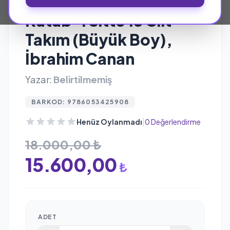
AKÇAĞ YAYINLARI
Kütüb-i Sitte 18 Cilt
Takım (Büyük Boy),
İbrahim Canan
Yazar:
Belirtilmemiş
BARKOD: 9786053425908
|
Henüz Oylanmadı
0 Değerlendirme
18.000,00 ₺
15.600,00
₺
ADET