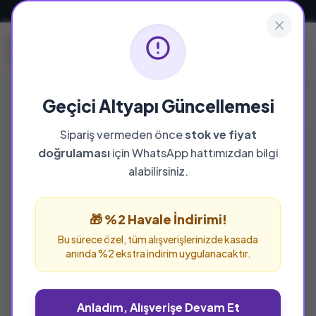
Güvenli ve Hızlı Teslimat
Geçici Altyapı Güncellemesi
Sipariş vermeden önce
stok ve fiyat
doğrulaması
için WhatsApp hattımızdan bilgi
%13 İNDİRİM
alabilirsiniz.
🎁 %2 Havale İndirimi!
Bu sürece özel, tüm alışverişlerinizde kasada
anında %2 ekstra indirim uygulanacaktır.
Anladım, Alışverişe Devam Et