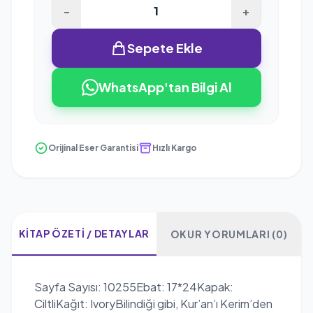
-
+
Sepete Ekle
WhatsApp'tan Bilgi Al
Orijinal Eser Garantisi
Hızlı Kargo
KITAP ÖZETI / DETAYLAR
OKUR YORUMLARI (0)
Sayfa Sayısı: 10255Ebat: 17*24Kapak:
CiltliKağıt: IvoryBilindiği gibi, Kur’an’ı Kerim’den