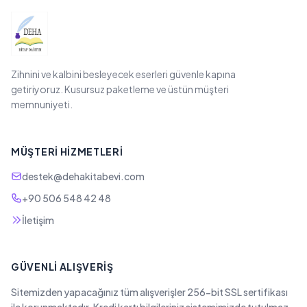
Zihnini ve kalbini besleyecek eserleri güvenle kapına
getiriyoruz. Kusursuz paketleme ve üstün müşteri
memnuniyeti.
MÜŞTERI HIZMETLERI
destek@dehakitabevi.com
+90 506 548 42 48
İletişim
GÜVENLI ALIŞVERIŞ
Sitemizden yapacağınız tüm alışverişler 256-bit SSL sertifikası