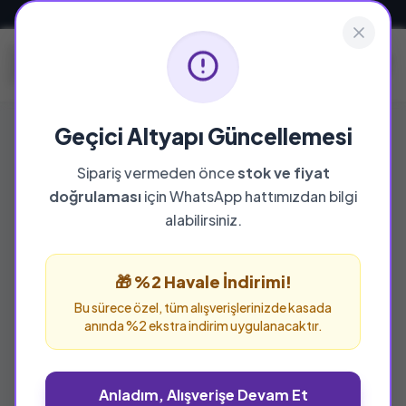
Güvenli ve Hızlı Teslimat
Geçici Altyapı Güncellemesi
Sipariş vermeden önce
stok ve fiyat
doğrulaması
için WhatsApp hattımızdan bilgi
%25 İNDİRİM
alabilirsiniz.
🎁 %2 Havale İndirimi!
Bu sürece özel, tüm alışverişlerinizde kasada
anında %2 ekstra indirim uygulanacaktır.
Anladım, Alışverişe Devam Et