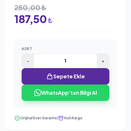
250,00 ₺
187,50
₺
ADET
-
+
Sepete Ekle
WhatsApp'tan Bilgi Al
Orijinal Eser Garantisi
Hızlı Kargo