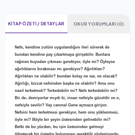
KITAP ÖZETI / DETAYLAR
OKUR YORUMLARI (0)
Nefs, kendine zulüm uygulandığını ileri sürerek de
bundan kendine pay çıkartmaya girişebilir. Bunlara
rağmen kuyudan çıkması gerekiyor, öyle mi? Öyleyse
ağırlıklarını bırakması mı gerekiyor? Ağırlıkları?
Ağırlıkları ne olabilir? bundan kolay ne var, ne olacak?
Ağırlığı, bizzat nefsinden başka ne olabilir? Ama onu
nasıl terketmeli? Terkedebilir mi? Nefs terkedebilir mi?
Bir de, demiyorlar mıydı ki, insan nefsiyle güzeldir ve o,
nefsiyle sevilir? Vay canına! Gene açmaza giriyor.
Nefsini hem terketmesi gerekiyor, hem onu yüklenmesi,
öyle mi? Böyle bir şeyin üstesinden gelinebilir mi?
Belki de bu yüzden, bu işin üstesinden gelmeyi
öğretecek bir üstadın bulunması gerektiği söyleniyordu.