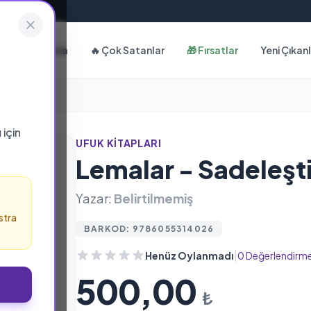
Hakkımızda
🔥 Çok Satanlar
🎁 Fırsatlar
Yeni Çıkan
ı
için
UFUK KITAPLARI
Lemalar - Sadeleşti
Yazar:
Belirtilmemiş
stra
BARKOD: 9786055314026
|
Henüz Oylanmadı
0 Değerlendirm
500,00
₺