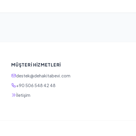
MÜŞTERI HIZMETLERI
destek@dehakitabevi.com
+90 506 548 42 48
İletişim