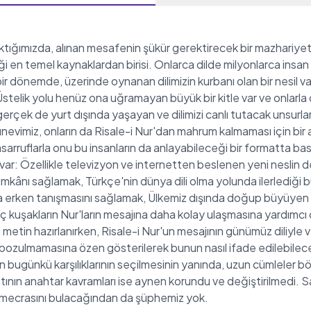
aktığımızda, alınan mesafenin şükür gerektirecek bir mazhariye
ettiği en temel kaynaklardan birisi. Onlarca dilde milyonlarca in
 dönemde, üzerinde oynanan dilimizin kurbanı olan bir nesil var
telik yolu henüz ona uğramayan büyük bir kitle var ve onlarla
rçek de yurt dışında yaşayan ve dilimizi canlı tutacak unsur
ınevimiz, onların da Risale-i Nur'dan mahrum kalmaması için bir 
tasarruflarla onu bu insanların da anlayabileceği bir formatta 
 var: Özellikle televizyon ve internetten beslenen yeni neslin 
ş imkânı sağlamak, Türkçe'nin dünya dili olma yolunda ilerlediği 
ha erken tanışmasını sağlamak, Ülkemiz dışında doğup büyüyen 
nç kuşakların Nur'ların mesajına daha kolay ulaşmasına yardımcı 
 metin hazırlanırken, Risale-i Nur'un mesajının günümüz diliyle v
 bozulmamasına özen gösterilerek bunun nasıl ifade edilebilec
in bugünkü karşılıklarının seçilmesinin yanında, uzun cümleler
iyatının anahtar kavramları ise aynen korundu ve değiştirilmedi. 
 mecrasını bulacağından da şüphemiz yok.