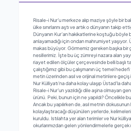
Risale-i Nur'u merkeze alıp maziye şöyle bir b
ülke sınırlarını aştı ve artık o dünyanın takip 
Dünyanın Kur'an hakikatlerine koştuğu böyle bir
anlayamadığı için ondan mahrumiyet yaşıyor. Üs
makas büyüyor. Görmemiz gereken başka bir ge
nesillerimiz. İşte bu üç zümreyi nazara alan yay
riayet edilen ölçüler çerçevesinde belli başlı 
çalıştığımız gibi bu çalışmanın üç temel hedefi
metin üzerinden asıl ve orijinal metinlere geçi
Nur Külliyatı'na daha kolay ulaşıp Üstad'la da
Risale-i Nur'un yazıldığı dile aşina olmayan ge
ürünü. Peki, bunun için ne yapıldı? Öncelikle bu
Ancak bu yapılırken de, asıl metnin dokusunun
kolaylaştıracağı düşünülen yerlerde, kelimeler
kuruldu. Istılahta yer alan terimler ve Nur küll
okurlarımızdan gelen yönlendirmelerle gerçek