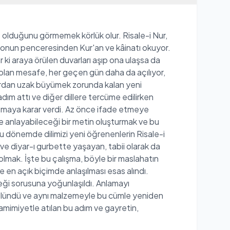
t olduğunu görmemek körlük olur. Risale-i Nur,
san onun penceresinden Kur'an ve kâinatı okuyor.
 ki araya örülen duvarları aşıp ona ulaşsa da
 olan mesafe, her geçen gün daha da açılıyor,
lardan uzak büyümek zorunda kalan yeni
adım attı ve diğer dillere tercüme edilirken
basmaya karar verdi. Az önce ifade etmeye
de anlayabileceği bir metin oluşturmak ve bu
bu dönemde dilimizi yeni öğrenenlerin Risale-i
ve diyar-ı gurbette yaşayan, tabii olarak da
olmak. İşte bu çalışma, böyle bir maslahatın
e en açık biçimde anlaşılması esas alındı.
eği sorusuna yoğunlaşıldı. Anlamayı
 bölündü ve aynı malzemeyle bu cümle yeniden
Samimiyetle atılan bu adım ve gayretin,