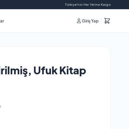
Türkiye'nin Her Yerine Kargo
lar
Giriş Yap
rilmiş, Ufuk Kitap
e