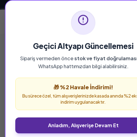
Güvenli ve Hızlı Teslimat
Ana Sayfa
Geçici Altyapı Güncellemesi
Sipariş vermeden önce
stok ve fiyat doğrulamas
WhatsApp hattımızdan bilgi alabilirsiniz.
🎁 %2 Havale İndirimi!
Bu sürece özel, tüm alışverişlerinizde kasada anında %2 ek
indirim uygulanacaktır.
Anladım, Alışverişe Devam Et