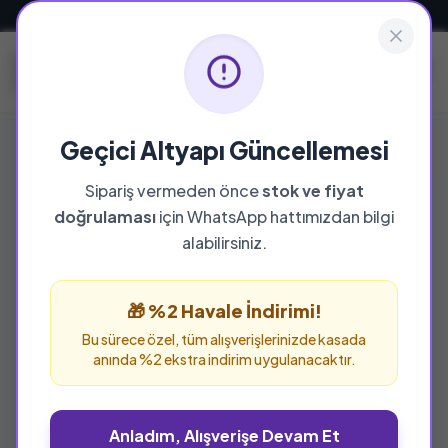
Güvenli ve Hızlı Teslimat
Geçici Altyapı Güncellemesi
Sipariş vermeden önce
stok ve fiyat
doğrulaması
için WhatsApp hattımızdan bilgi
%25 İNDİRİM
alabilirsiniz.
🎁 %2 Havale İndirimi!
Bu sürece özel, tüm alışverişlerinizde kasada
anında %2 ekstra indirim uygulanacaktır.
Anladım, Alışverişe Devam Et