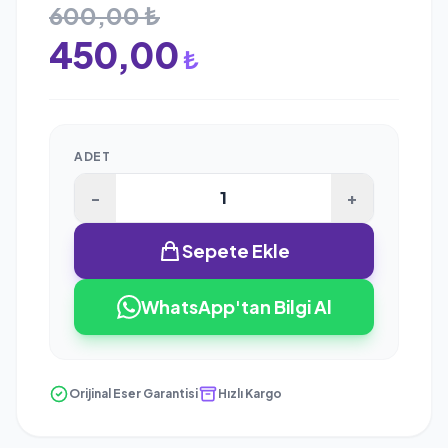
600,00 ₺
450,00
₺
ADET
-
+
Sepete Ekle
WhatsApp'tan Bilgi Al
Orijinal Eser Garantisi
Hızlı Kargo