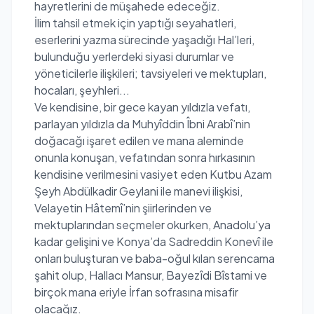
hayretlerini de müşahede edeceğiz.
İlim tahsil etmek için yaptığı seyahatleri,
eserlerini yazma sürecinde yaşadığı Hal’leri,
bulunduğu yerlerdeki siyasi durumlar ve
yöneticilerle ilişkileri; tavsiyeleri ve mektupları,
hocaları, şeyhleri...
Ve kendisine, bir gece kayan yıldızla vefatı,
parlayan yıldızla da Muhyîddin Îbni Arabî’nin
doğacağı işaret edilen ve mana aleminde
onunla konuşan, vefatından sonra hırkasının
kendisine verilmesini vasiyet eden Kutbu Azam
Şeyh Abdülkadir Geylani ile manevi ilişkisi,
Velayetin Hâtemî’nin şiirlerinden ve
mektuplarından seçmeler okurken, Anadolu’ya
kadar gelişini ve Konya’da Sadreddin Konevî ile
onları buluşturan ve baba-oğul kılan serencama
şahit olup, Hallacı Mansur, Bayezîdi Bîstami ve
birçok mana eriyle İrfan sofrasına misafir
olacağız.