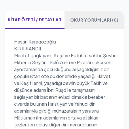
KITAP ÖZETI / DETAYLAR
OKUR YORUMLARI (0)
Hasan Karagözoğlu
KIRK KANDİL
Marifet çağlayanı; Keşf ve Fütuhât sahibi, Şeyhi
Ekber’in Seyr’ini, Sülûk’unu ve Mirac’ını okurken,
aynı zamanda çocukluğunu alışageldiğimiz bir
çocukluktan öte bu dönemde yaşadığı Halveti
ve Keşif’lerini, yaşadığı devrin büyük Fakih ve
düşünce adamı Îbni Rüşd’le tanışmasını
sağlayan bir babanın evladı olmakla beraber
civarda bulunan Hıristiyan ve Yahudi din
adamlarıyla girdiği münazaraların yanı sıra
Müslüman ilim adamlarının ortaya attıkları
tezlerden dolayı diğer din mensuplarının