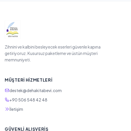
Zihnini ve kalbini besleyecek eserleri güvenle kapına
getiriyoruz. Kusursuz paketleme ve üstün müşteri
memnuniyeti.
MÜŞTERI HIZMETLERI
destek@dehakitabevi.com
+90 506 548 42 48
İletişim
GÜVENLI ALIŞVERIŞ