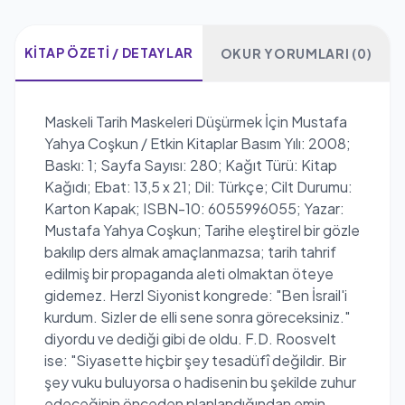
KITAP ÖZETI / DETAYLAR
OKUR YORUMLARI (0)
Maskeli Tarih Maskeleri Düşürmek İçin Mustafa
Yahya Coşkun / Etkin Kitaplar Basım Yılı: 2008;
Baskı: 1; Sayfa Sayısı: 280; Kağıt Türü: Kitap
Kağıdı; Ebat: 13,5 x 21; Dil: Türkçe; Cilt Durumu:
Karton Kapak; ISBN-10: 6055996055; Yazar:
Mustafa Yahya Coşkun; Tarihe eleştirel bir gözle
bakılıp ders almak amaçlanmazsa; tarih tahrif
edilmiş bir propaganda aleti olmaktan öteye
gidemez. Herzl Siyonist kongrede: "Ben İsrail'i
kurdum. Sizler de elli sene sonra göreceksiniz."
diyordu ve dediği gibi de oldu. F.D. Roosvelt
ise: "Siyasette hiçbir şey tesadüfî değildir. Bir
şey vuku buluyorsa o hadisenin bu şekilde zuhur
edeceğinin önceden planlandığından emin