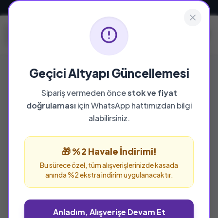
Güvenli ve Hızlı Teslimat
Geçici Altyapı Güncellemesi
Sipariş vermeden önce
stok ve fiyat
doğrulaması
için WhatsApp hattımızdan bilgi
%25 İNDİRİM
alabilirsiniz.
🎁 %2 Havale İndirimi!
Bu sürece özel, tüm alışverişlerinizde kasada
anında %2 ekstra indirim uygulanacaktır.
Anladım, Alışverişe Devam Et