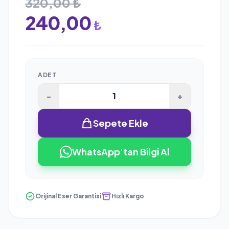
320,00 ₺
240,00
₺
ADET
-
+
Sepete Ekle
WhatsApp'tan Bilgi Al
Orijinal Eser Garantisi
Hızlı Kargo