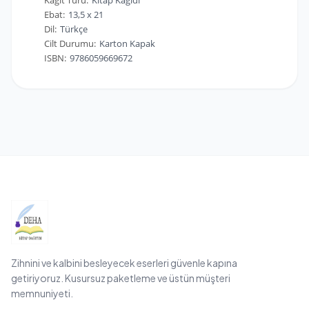
Kağıt Türü:
Kitap Kağıdı
Ebat:
13,5 x 21
Dil:
Türkçe
Cilt Durumu:
Karton Kapak
ISBN:
9786059669672
Zihnini ve kalbini besleyecek eserleri güvenle kapına
getiriyoruz. Kusursuz paketleme ve üstün müşteri
memnuniyeti.