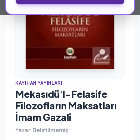
KAYIHAN YAYINLARI
Mekasıdü'l-Felasife
Filozofların Maksatları
İmam Gazali
Yazar:
Belirtilmemiş