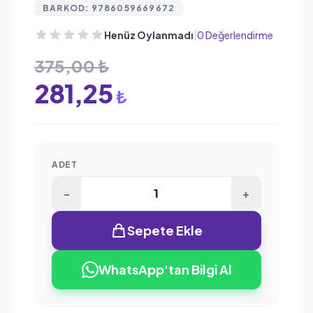
BARKOD: 9786059669672
|
Henüz Oylanmadı
0 Değerlendirme
375,00 ₺
281,25
₺
ADET
-
+
Sepete Ekle
WhatsApp'tan Bilgi Al