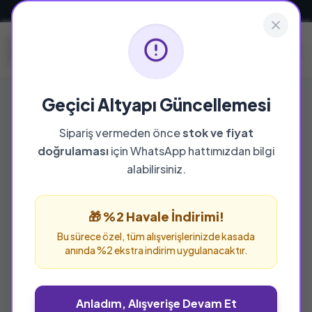
Güvenli ve Hızlı Teslimat
Geçici Altyapı Güncellemesi
Sipariş vermeden önce
stok ve fiyat
doğrulaması
için WhatsApp hattımızdan bilgi
%25 İNDİRİM
alabilirsiniz.
🎁 %2 Havale İndirimi!
Bu sürece özel, tüm alışverişlerinizde kasada
anında %2 ekstra indirim uygulanacaktır.
Anladım, Alışverişe Devam Et