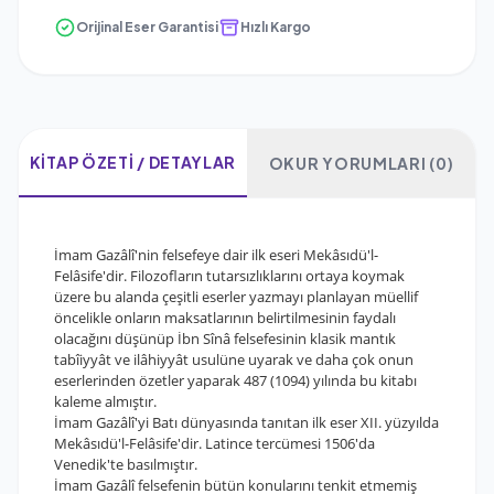
Orijinal Eser Garantisi
Hızlı Kargo
KITAP ÖZETI / DETAYLAR
OKUR YORUMLARI (0)
İmam Gazâlî'nin felsefeye dair ilk eseri Mekâsıdü'l-
Felâsife'dir. Filozofların tutarsızlıklarını ortaya koymak
üzere bu alanda çeşitli eserler yazmayı planlayan müellif
öncelikle onların maksatlarının belirtilmesinin faydalı
olacağını düşünüp İbn Sînâ felsefesinin klasik mantık
tabîiyyât ve ilâhiyyât usulüne uyarak ve daha çok onun
eserlerinden özetler yaparak 487 (1094) yılında bu kitabı
kaleme almıştır.
İmam Gazâlî'yi Batı dünyasında tanıtan ilk eser XII. yüzyılda
Mekâsıdü'l-Felâsife'dir. Latince tercümesi 1506'da
Venedik'te basılmıştır.
İmam Gazâlî felsefenin bütün konularını tenkit etmemiş