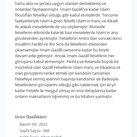
hatta akla ve şeriata uygun olanları desteklemiş ve
onlardan faydalanmıştır. İmam Gazâlî'ye kadar İslam
filozofları felsefeyi olduğu gibi kabul etmişlerdir. Tercüme
faaliyetleriyle İslam'a giren felsefe İslam'ın inanç ve itikadı
ile alakalı meselelerde de söz söylemiştir. Mutezile
felsefenin etkisinde kalarak bazı meselelerde İslam'ın ana
gövdesinden ayrılmıştır. Felsefenin Aristo'dan sonraki ikinci
muallimi Farâbî ve İbn Sina da felsefenin etkisinden
çıkamamışlar İmam Gazâlî zamanına kadar bu böyle
devam edip gelmiştir. Ancak İmam Gazâlî felsefenin her
görüşünü kabul etmemiştir. Fıkıhta ve Kelamda büyük bir
müctehid olan Gazâlî Felsefenin İslam inanç ve itikadına zıt
olan görüşlerini tenkit etmek için kendisini tamamen
Felsefeye vermiş eserinin başında kendisinin de ifadesiyle
felsefecilerin görüşlerini olduğu gibi nakletmek için iki yıl
kadar Felsefe ile meşgul olmuş en ince detaylarına kadar
onların maksatlarını öğrenmiş ve bu kitabını yazmıştır.
Ürün Özellikleri
Basım Yılı:
2022
Sayfa Sayısı:
368