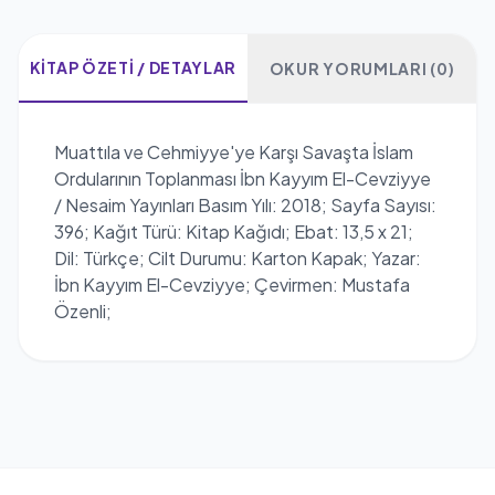
KITAP ÖZETI / DETAYLAR
OKUR YORUMLARI (0)
Muattıla ve Cehmiyye'ye Karşı Savaşta İslam
Ordularının Toplanması İbn Kayyım El-Cevziyye
/ Nesaim Yayınları Basım Yılı: 2018; Sayfa Sayısı:
396; Kağıt Türü: Kitap Kağıdı; Ebat: 13,5 x 21;
Dil: Türkçe; Cilt Durumu: Karton Kapak; Yazar:
İbn Kayyım El-Cevziyye; Çevirmen: Mustafa
Özenli;