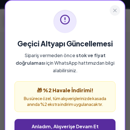
Güvenli ve Hızlı Teslimat
Geçici Altyapı Güncellemesi
Sipariş vermeden önce
stok ve fiyat
doğrulaması
için WhatsApp hattımızdan bilgi
alabilirsiniz.
🎁 %2 Havale İndirimi!
Bu sürece özel, tüm alışverişlerinizde kasada
anında %2 ekstra indirim uygulanacaktır.
Anladım, Alışverişe Devam Et