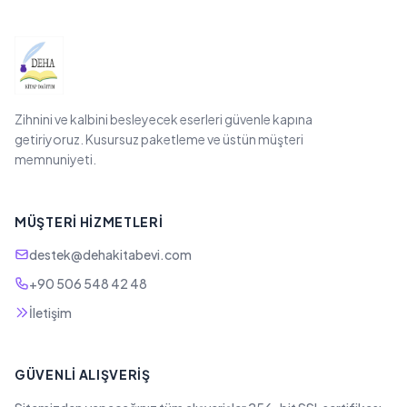
Zihnini ve kalbini besleyecek eserleri güvenle kapına
getiriyoruz. Kusursuz paketleme ve üstün müşteri
memnuniyeti.
MÜŞTERI HIZMETLERI
destek@dehakitabevi.com
+90 506 548 42 48
İletişim
GÜVENLI ALIŞVERIŞ