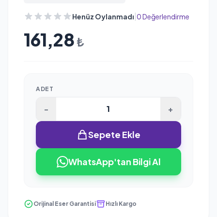
|
Henüz Oylanmadı
0 Değerlendirme
161,28
₺
ADET
-
+
Sepete Ekle
WhatsApp'tan Bilgi Al
Orijinal Eser Garantisi
Hızlı Kargo