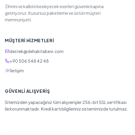
Zihnini ve kalbini besleyecek eserleri güvenle kapına
getiriyoruz. Kusursuz paketleme ve üstün müşteri
memnuniyeti.
MÜŞTERI HIZMETLERI
destek@dehakitabevi.com
+90 506 548 42 48
İletişim
GÜVENLI ALIŞVERIŞ
Sitemizden yapacağınız tüm alışverişler 256-bit SSL sertifikası
ile korunmaktadır. Kredi kartı bilgileriniz sistemimizde tutulmaz.