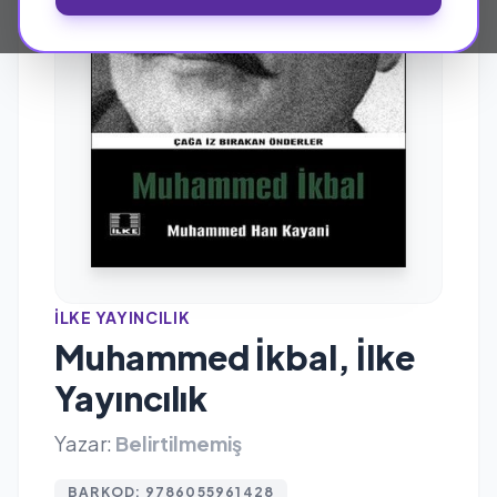
İLKE YAYINCILIK
Muhammed İkbal, İlke
Yayıncılık
Yazar:
Belirtilmemiş
BARKOD: 9786055961428