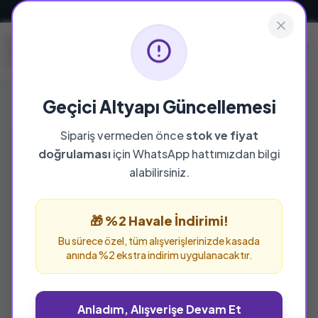
Güvenli ve Hızlı Teslimat
Geçici Altyapı Güncellemesi
Sipariş vermeden önce
stok ve fiyat
doğrulaması
için WhatsApp hattımızdan bilgi
alabilirsiniz.
🎁 %2 Havale İndirimi!
Bu sürece özel, tüm alışverişlerinizde kasada
anında %2 ekstra indirim uygulanacaktır.
Anladım, Alışverişe Devam Et