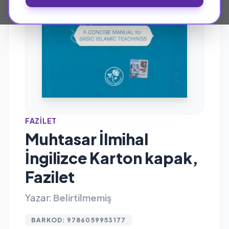
FAZILET
Muhtasar İlmihal
İngilizce Karton kapak,
Fazilet
Yazar:
Belirtilmemiş
BARKOD: 9786059953177