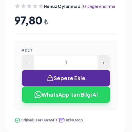
|
Henüz Oylanmadı
0 Değerlendirme
97,80
₺
ADET
-
+
Sepete Ekle
WhatsApp'tan Bilgi Al
Orijinal Eser Garantisi
Hızlı Kargo