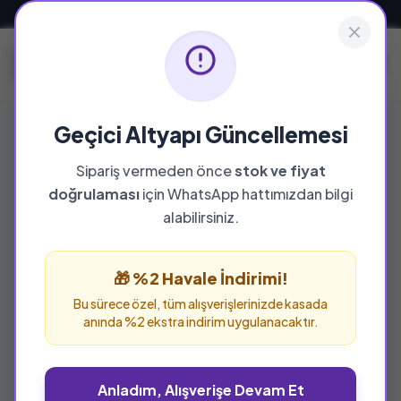
Güvenli ve Hızlı Teslimat
Geçici Altyapı Güncellemesi
Sipariş vermeden önce
stok ve fiyat
doğrulaması
için WhatsApp hattımızdan bilgi
alabilirsiniz.
🎁 %2 Havale İndirimi!
Bu sürece özel, tüm alışverişlerinizde kasada
anında %2 ekstra indirim uygulanacaktır.
Anladım, Alışverişe Devam Et