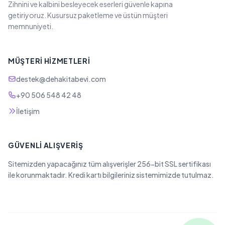
Zihnini ve kalbini besleyecek eserleri güvenle kapına
getiriyoruz. Kusursuz paketleme ve üstün müşteri
memnuniyeti.
MÜŞTERI HIZMETLERI
destek@dehakitabevi.com
+90 506 548 42 48
İletişim
GÜVENLI ALIŞVERIŞ
Sitemizden yapacağınız tüm alışverişler 256-bit SSL sertifikası
ile korunmaktadır. Kredi kartı bilgileriniz sistemimizde tutulmaz.