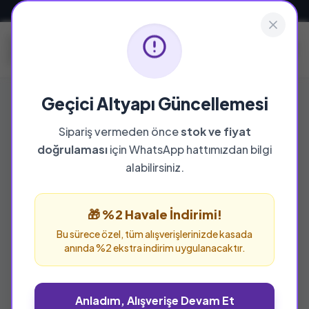
Güvenli ve Hızlı Teslimat
Geçici Altyapı Güncellemesi
Sipariş vermeden önce
stok ve fiyat
doğrulaması
için WhatsApp hattımızdan bilgi
%25 İNDİRİM
alabilirsiniz.
🎁 %2 Havale İndirimi!
Bu sürece özel, tüm alışverişlerinizde kasada
anında %2 ekstra indirim uygulanacaktır.
Anladım, Alışverişe Devam Et