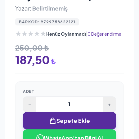
Yazar:
Belirtilmemiş
BARKOD: 9799758622121
|
Henüz Oylanmadı
0 Değerlendirme
250,00 ₺
187,50
₺
ADET
-
+
Sepete Ekle
WhatsApp'tan Bilgi Al