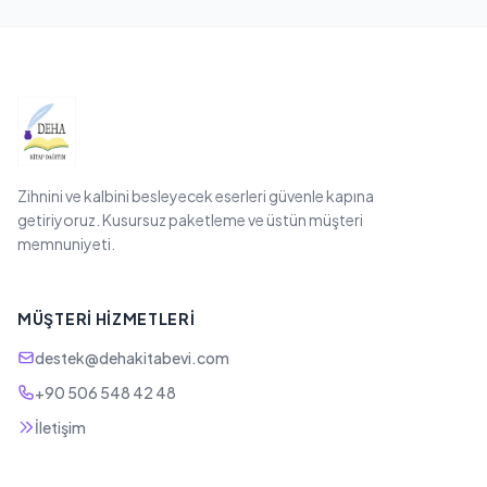
Zihnini ve kalbini besleyecek eserleri güvenle kapına
getiriyoruz. Kusursuz paketleme ve üstün müşteri
memnuniyeti.
MÜŞTERI HIZMETLERI
destek@dehakitabevi.com
+90 506 548 42 48
İletişim