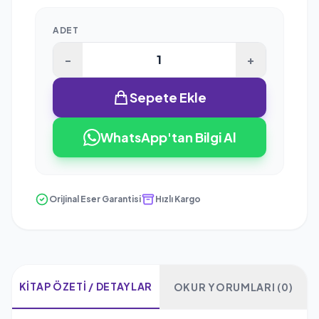
ADET
-
+
Sepete Ekle
WhatsApp'tan Bilgi Al
Orijinal Eser Garantisi
Hızlı Kargo
KITAP ÖZETI / DETAYLAR
OKUR YORUMLARI (0)