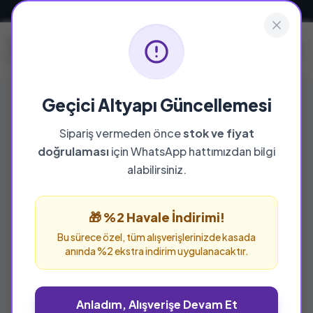
Güvenli ve Hızlı Teslimat
Geçici Altyapı Güncellemesi
Sipariş vermeden önce
stok ve fiyat
doğrulaması
için WhatsApp hattımızdan bilgi
alabilirsiniz.
🎁 %2 Havale İndirimi!
Bu sürece özel, tüm alışverişlerinizde kasada
anında %2 ekstra indirim uygulanacaktır.
Anladım, Alışverişe Devam Et