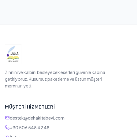
Zihnini ve kalbini besleyecek eserleri güvenle kapına
getiriyoruz. Kusursuz paketleme ve üstün müşteri
memnuniyeti.
MÜŞTERI HIZMETLERI
destek@dehakitabevi.com
+90 506 548 42 48