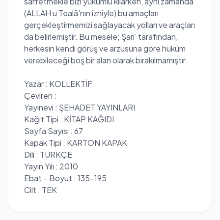
sarfetmekle bizi yükümlü kılarken, aynı zamanda
(ALLAH u Tealâ'nın izniyle) bu amaçları
gerçekleştirmemizi sağlayacak yolları ve araçları
da belirlemiştir. Bu mesele; Şari’ tarafından,
herkesin kendi görüş ve arzusuna göre hüküm
verebileceği boş bir alan olarak bırakılmamıştır.
Yazar : KOLLEKTİF
Çeviren :
Yayınevi : ŞEHADET YAYINLARI
Kağıt Tipi : KİTAP KAĞIDI
Sayfa Sayısı : 67
Kapak Tipi : KARTON KAPAK
Dili : TÜRKÇE
Yayın Yılı : 2010
Ebat – Boyut : 135-195
Cilt : TEK