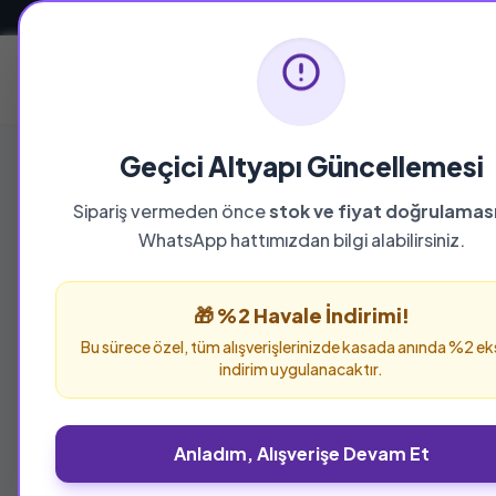
Güvenli ve Hızlı Teslimat
Ana Sayfa
Geçici Altyapı Güncellemesi
Sipariş vermeden önce
stok ve fiyat doğrulamas
WhatsApp hattımızdan bilgi alabilirsiniz.
🎁 %2 Havale İndirimi!
Bu sürece özel, tüm alışverişlerinizde kasada anında %2 ek
indirim uygulanacaktır.
Anladım, Alışverişe Devam Et