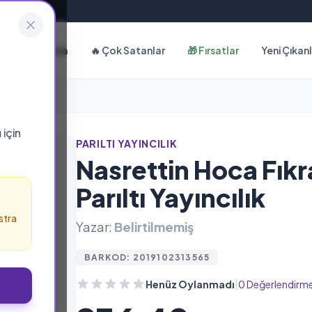
Hakkımızda
🔥 Çok Satanlar
🎁 Fırsatlar
Yeni Çıkan
ı
için
PARILTI YAYINCILIK
Nasrettin Hoca Fıkra
Parıltı Yayıncılık
stra
Yazar:
Belirtilmemiş
BARKOD: 2019102313565
|
Henüz Oylanmadı
0 Değerlendirm