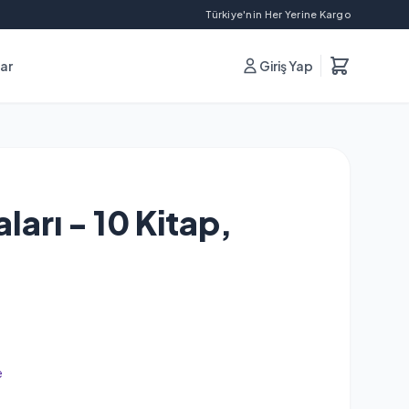
Türkiye'nin Her Yerine Kargo
lar
Giriş Yap
ları - 10 Kitap,
e