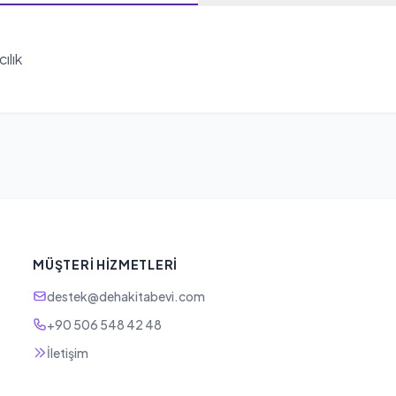
ılık
MÜŞTERI HIZMETLERI
destek@dehakitabevi.com
+90 506 548 42 48
İletişim