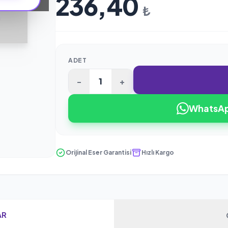
236,40
₺
ADET
-
+
WhatsApp
Orijinal Eser Garantisi
Hızlı Kargo
AR